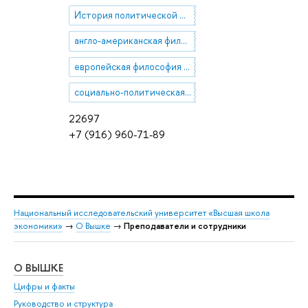
История политической философии
англо-американская философия XIX─XX вв.
европейская философия Нового времени
социально-политическая теория XIX─XX вв.
22697
+7 (916) 960-71-89
Национальный исследовательский университет «Высшая школа
экономики»
→
О Вышке
→
Преподаватели и сотрудники
О ВЫШКЕ
ОБ
Цифры и факты
Ли
Руководство и структура
Дов