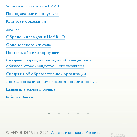
Устойчивое развитие в НИУ ВШЭ
Ол
Преподаватели и сотрудники
При
Корпуса и общежития
Вы
Закупки
При
Обращения граждан в НИУ ВШЭ
Ас
Фонд целевого капитала
До
Противодействие коррупции
Цен
Сведения о доходах, расходах, об имуществе и
Би
обязательствах имущественного характера
Об
Сведения об образовательной организации
Обр
Людям с ограниченными возможностями здоровья
Единая платежная страница
Работа в Вышке
© НИУ ВШЭ 1993–2021
Адреса и контакты
Условия
Редактору