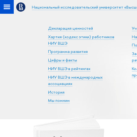
Национальный исследовательский университет «Высш
Декларация ценностей
Уч
Хартия (кодекс этики) работников
На
НИУ ВШЭ
По
Программа развития
За
Цифры и факты
ра
НИУ ВШЭ в рейтингах
Ко
пр
НИУ ВШЭ в международных
ассоциациях
История
Мы помним