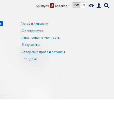
Кампус в
Москве
РУС
EN
и
Устав и лицензии
Оргструктура
Финансовая отчетность
Документы
Авторские права и патенты
Брендбук