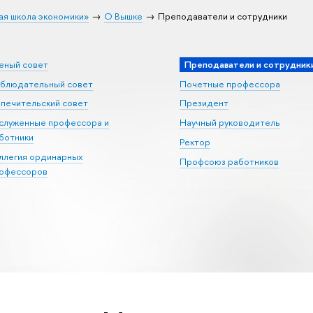
ая школа экономики»
О Вышке
Преподаватели и сотрудники
еный совет
Преподаватели и сотрудник
блюдательный совет
Почетные профессора
печительский совет
Президент
служенные профессора и
Научный руководитель
ботники
Ректор
ллегия ординарных
Профсоюз работников
офессоров