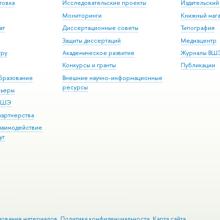
товка
Исследовательские проекты
Издательски
Мониторинги
Книжный мага
ат
Диссертационные советы
Типография
Защиты диссертаций
Медиацентр
уру
Академическое развитие
Журналы ВШ
Конкурсы и гранты
Публикации
бразование
Внешние научно-информационные
ресурсы
рьеры
 ВШЭ
партнерства
взаимодействие
уг
зования материалов
Политика конфиденциальности
Карта сайта