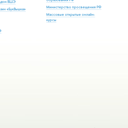
й дом ВШЭ
Министерство просвещения РФ
зин «БукВышка»
Массовые открытые онлайн-
курсы
Э