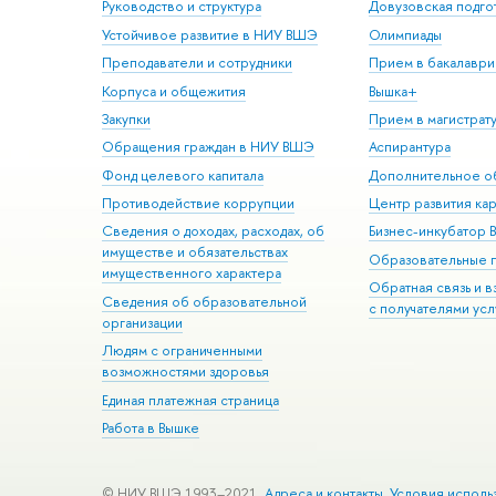
Руководство и структура
Довузовская подго
Устойчивое развитие в НИУ ВШЭ
Олимпиады
Преподаватели и сотрудники
Прием в бакалаври
Корпуса и общежития
Вышка+
Закупки
Прием в магистрат
Обращения граждан в НИУ ВШЭ
Аспирантура
Фонд целевого капитала
Дополнительное о
Противодействие коррупции
Центр развития ка
Сведения о доходах, расходах, об
Бизнес-инкубатор
имуществе и обязательствах
Образовательные 
имущественного характера
Обратная связь и 
Сведения об образовательной
с получателями усл
организации
Людям с ограниченными
возможностями здоровья
Единая платежная страница
Работа в Вышке
© НИУ ВШЭ 1993–2021
Адреса и контакты
Условия исполь