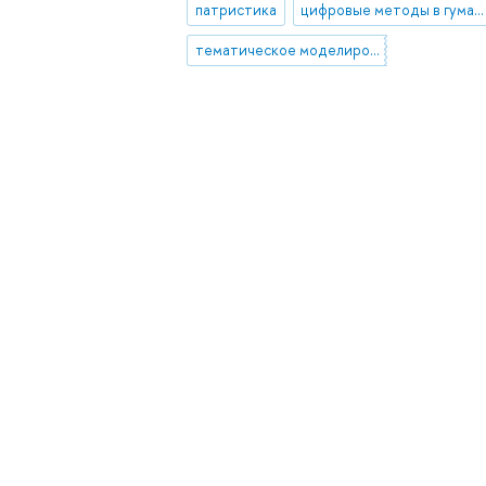
патристика
цифровые методы в гуманитарных науках
тематическое моделирование