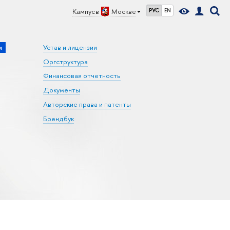
Кампус в
Москве
РУС
EN
и
Устав и лицензии
Оргструктура
Финансовая отчетность
Документы
Авторские права и патенты
Брендбук