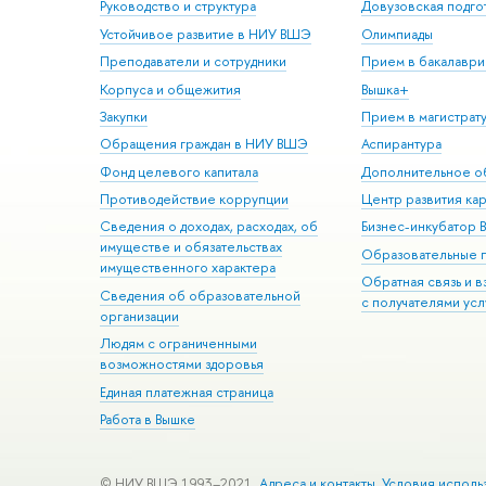
Руководство и структура
Довузовская подго
Устойчивое развитие в НИУ ВШЭ
Олимпиады
Преподаватели и сотрудники
Прием в бакалаври
Корпуса и общежития
Вышка+
Закупки
Прием в магистрат
Обращения граждан в НИУ ВШЭ
Аспирантура
Фонд целевого капитала
Дополнительное о
Противодействие коррупции
Центр развития ка
Сведения о доходах, расходах, об
Бизнес-инкубатор
имуществе и обязательствах
Образовательные 
имущественного характера
Обратная связь и 
Сведения об образовательной
с получателями усл
организации
Людям с ограниченными
возможностями здоровья
Единая платежная страница
Работа в Вышке
© НИУ ВШЭ 1993–2021
Адреса и контакты
Условия исполь