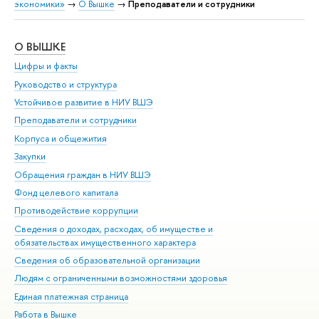
экономики»
→
О Вышке
→
Преподаватели и сотрудники
О ВЫШКЕ
ОБ
Цифры и факты
Ли
Руководство и структура
Дов
Устойчивое развитие в НИУ ВШЭ
Ол
Преподаватели и сотрудники
При
Корпуса и общежития
Вы
Закупки
При
Обращения граждан в НИУ ВШЭ
Ас
Фонд целевого капитала
До
Противодействие коррупции
Цен
Сведения о доходах, расходах, об имуществе и
Би
обязательствах имущественного характера
Об
Сведения об образовательной организации
Обр
Людям с ограниченными возможностями здоровья
Единая платежная страница
Работа в Вышке