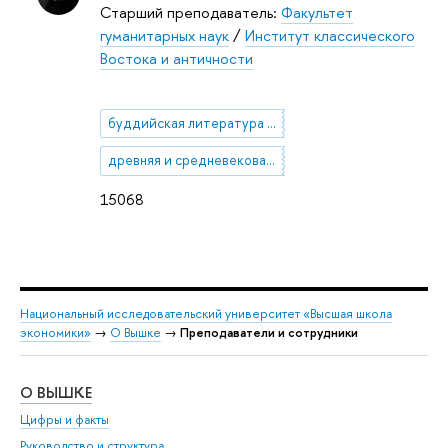
Старший преподаватель:
Факультет
гуманитарных наук
/
Институт классического
Востока и античности
буддийская литература на санскрите и пали
древняя и средневековая индийская литература
15068
Национальный исследовательский университет «Высшая школа
экономики»
→
О Вышке
→
Преподаватели и сотрудники
О ВЫШКЕ
ОБ
Цифры и факты
Ли
Руководство и структура
Дов