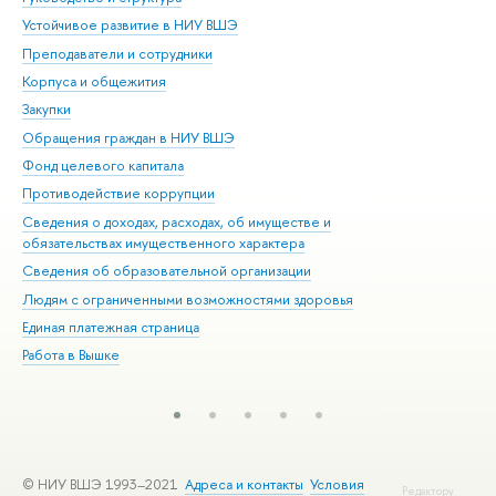
Устойчивое развитие в НИУ ВШЭ
Ол
Преподаватели и сотрудники
При
Корпуса и общежития
Вы
Закупки
При
Обращения граждан в НИУ ВШЭ
Ас
Фонд целевого капитала
До
Противодействие коррупции
Цен
Сведения о доходах, расходах, об имуществе и
Би
обязательствах имущественного характера
Об
Сведения об образовательной организации
Обр
Людям с ограниченными возможностями здоровья
Единая платежная страница
Работа в Вышке
© НИУ ВШЭ 1993–2021
Адреса и контакты
Условия
Редактору