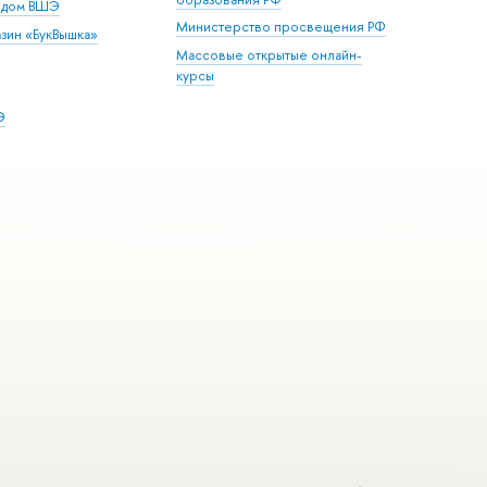
й дом ВШЭ
Министерство просвещения РФ
зин «БукВышка»
Массовые открытые онлайн-
курсы
Э