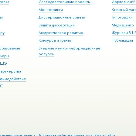
товка
Исследовательские проекты
Издательски
Мониторинги
Книжный мага
ат
Диссертационные советы
Типография
Защиты диссертаций
Медиацентр
уру
Академическое развитие
Журналы ВШ
Конкурсы и гранты
Публикации
бразование
Внешние научно-информационные
ресурсы
рьеры
 ВШЭ
партнерства
взаимодействие
уг
зования материалов
Политика конфиденциальности
Карта сайта