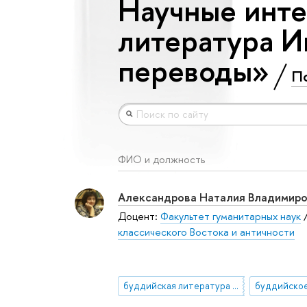
Научные инте
литература И
переводы»
П
ФИО и должность
Александрова Наталия Владимир
Доцент:
Факультет гуманитарных наук
классического Востока и античности
буддийская литература Индии и ее китайские переводы