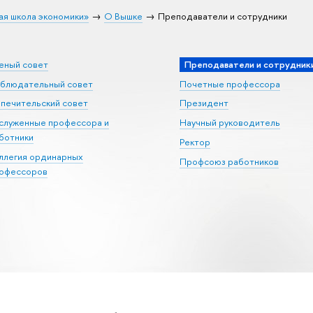
ая школа экономики»
О Вышке
Преподаватели и сотрудники
еный совет
Преподаватели и сотрудник
блюдательный совет
Почетные профессора
печительский совет
Президент
служенные профессора и
Научный руководитель
ботники
Ректор
ллегия ординарных
Профсоюз работников
офессоров