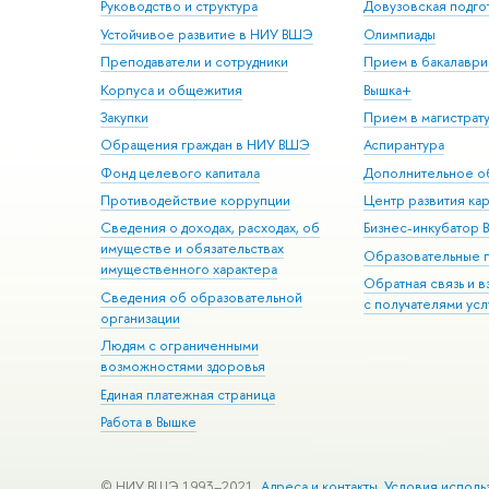
Руководство и структура
Довузовская подго
Устойчивое развитие в НИУ ВШЭ
Олимпиады
Преподаватели и сотрудники
Прием в бакалаври
Корпуса и общежития
Вышка+
Закупки
Прием в магистрат
Обращения граждан в НИУ ВШЭ
Аспирантура
Фонд целевого капитала
Дополнительное о
Противодействие коррупции
Центр развития ка
Сведения о доходах, расходах, об
Бизнес-инкубатор
имуществе и обязательствах
Образовательные 
имущественного характера
Обратная связь и 
Сведения об образовательной
с получателями усл
организации
Людям с ограниченными
возможностями здоровья
Единая платежная страница
Работа в Вышке
© НИУ ВШЭ 1993–2021
Адреса и контакты
Условия исполь