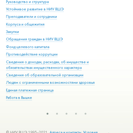
Руководство и структура
Дов
Устойчивое развитие в НИУ ВШЭ
Ол
Преподаватели и сотрудники
При
Корпуса и общежития
Вы
Закупки
При
Обращения граждан в НИУ ВШЭ
Ас
Фонд целевого капитала
До
Противодействие коррупции
Цен
Сведения о доходах, расходах, об имуществе и
Би
обязательствах имущественного характера
Об
Сведения об образовательной организации
Обр
Людям с ограниченными возможностями здоровья
Единая платежная страница
Работа в Вышке
© НИУ ВШЭ 1993–2021
Адреса и контакты
Условия