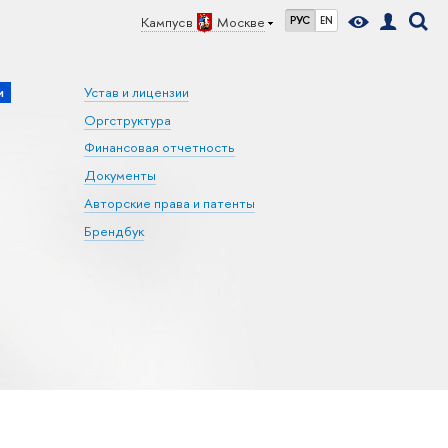
Кампус в
Москве
РУС
EN
и
Устав и лицензии
Оргструктура
Финансовая отчетность
Документы
Авторские права и патенты
Брендбук