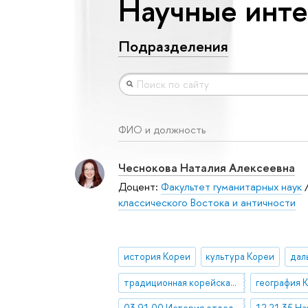
Научные инт
Подразделения
ФИО и должность
Чеснокова Наталия Алексеевна
Доцент:
Факультет гуманитарных наук
классического Востока и античности
история Кореи
культура Кореи
традиционная корейская география
география 
03.91.00 История отдельных стран