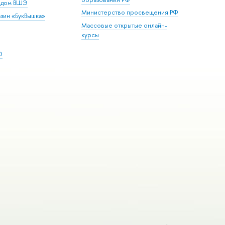
й дом ВШЭ
Министерство просвещения РФ
зин «БукВышка»
Массовые открытые онлайн-
курсы
Э