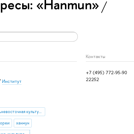
ересы: «Hanmun»
Контакты
+7 (495) 772-95-90
22252
/
Институт
дальневосточная культура
Кореи
ханмун
12.21.35 Наука, культура и образование