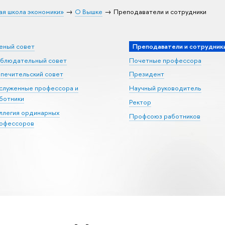
ая школа экономики»
О Вышке
Преподаватели и сотрудники
еный совет
Преподаватели и сотрудник
блюдательный совет
Почетные профессора
печительский совет
Президент
служенные профессора и
Научный руководитель
ботники
Ректор
ллегия ординарных
Профсоюз работников
офессоров