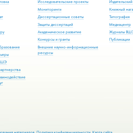
товка
Исследовательские проекты
Издательски
Мониторинги
Книжный мага
ат
Диссертационные советы
Типография
Защиты диссертаций
Медиацентр
уру
Академическое развитие
Журналы ВШ
Конкурсы и гранты
Публикации
бразование
Внешние научно-информационные
ресурсы
рьеры
 ВШЭ
партнерства
взаимодействие
уг
зования материалов
Политика конфиденциальности
Карта сайта