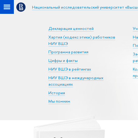
Национальный исследовательский университет «Высш
Декларация ценностей
Уч
Хартия (кодекс этики) работников
На
НИУ ВШЭ
По
Программа развития
За
Цифры и факты
ра
НИУ ВШЭ в рейтингах
Ко
пр
НИУ ВШЭ в международных
ассоциациях
История
Мы помним