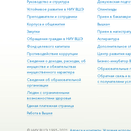
Руководство и структура
Довузовская подго
Устойчивое развитие в НИУ ВШЭ
Олимпиады
Преподаватели и сотрудники
Прием в бакалаври
Корпуса и общежития
Вышка+
Закупки
Прием в магистрат
Обращения граждан в НИУ ВШЭ
Аспирантура
Фонд целевого капитала
Дополнительное о
Противодействие коррупции
Центр развития ка
Сведения о доходах, расходах, об
Бизнес-инкубатор
имуществе и обязательствах
Образовательные 
имущественного характера
Обратная связь и 
Сведения об образовательной
с получателями усл
организации
Людям с ограниченными
возможностями здоровья
Единая платежная страница
Работа в Вышке
© НИУ ВШЭ 1993–2021
Адреса и контакты
Условия исполь