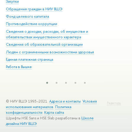
Закупки
При
Обращения граждан в НИУ ВШЭ
Ас
Фонд целевого капитала
До
Противодействие коррупции
Цен
Сведения о доходах, расходах, об имуществе и
Би
обязательствах имущественного характера
Об
Сведения об образовательной организации
Обр
Людям с ограниченными возможностями здоровья
Единая платежная страница
Работа в Вышке
© НИУ ВШЭ 1993–2021
Адреса и контакты
Условия
Редактору
использования материалов
Политика
конфиденциальности
Карта сайта
Шрифты HSE Sans и HSE Slab разработаны в
Школе
дизайна НИУ ВШЭ