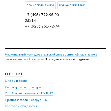
памирские языки
шугнанский язык
+7 (495) 772-95-90
23214
+7 (926) 231-72-74
Национальный исследовательский университет «Высшая школа
экономики»
→
О Вышке
→
Преподаватели и сотрудники
О ВЫШКЕ
ОБ
Цифры и факты
Ли
Руководство и структура
Дов
Устойчивое развитие в НИУ ВШЭ
Ол
Преподаватели и сотрудники
При
Корпуса и общежития
Вы