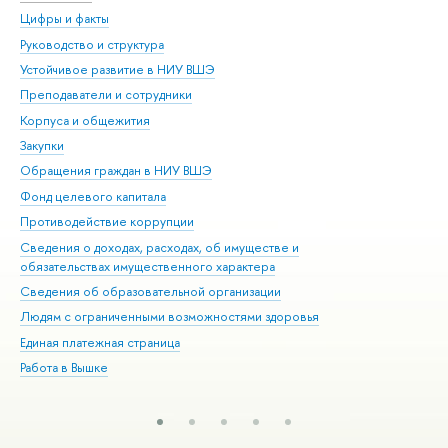
Цифры и факты
Ли
Руководство и структура
Дов
Устойчивое развитие в НИУ ВШЭ
Ол
Преподаватели и сотрудники
При
Корпуса и общежития
Вы
Закупки
При
Обращения граждан в НИУ ВШЭ
Ас
Фонд целевого капитала
До
Противодействие коррупции
Цен
Сведения о доходах, расходах, об имуществе и
Би
обязательствах имущественного характера
Об
Сведения об образовательной организации
Обр
Людям с ограниченными возможностями здоровья
Единая платежная страница
Работа в Вышке