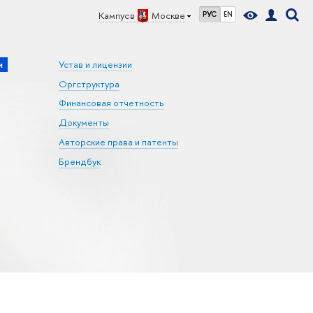
Кампус в
Москве
РУС
EN
и
Устав и лицензии
Оргструктура
Финансовая отчетность
Документы
Авторские права и патенты
Брендбук