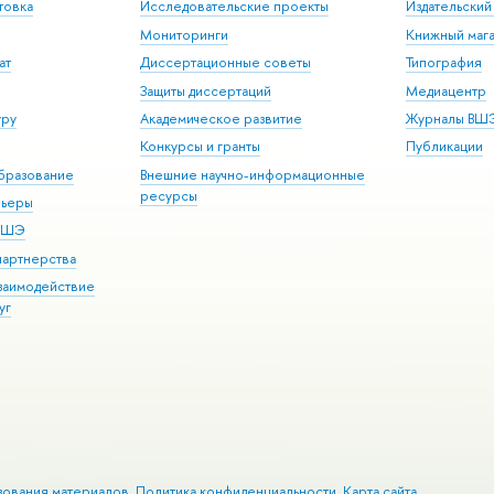
товка
Исследовательские проекты
Издательски
Мониторинги
Книжный мага
ат
Диссертационные советы
Типография
Защиты диссертаций
Медиацентр
уру
Академическое развитие
Журналы ВШ
Конкурсы и гранты
Публикации
бразование
Внешние научно-информационные
ресурсы
рьеры
 ВШЭ
партнерства
взаимодействие
уг
зования материалов
Политика конфиденциальности
Карта сайта