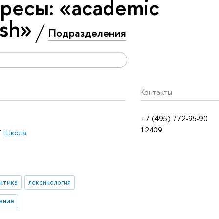
ресы: «academic
ish»
Подразделения
Контакты
+7 (495) 772-95-90
12409
/
Школа
ктика
лексикология
ение