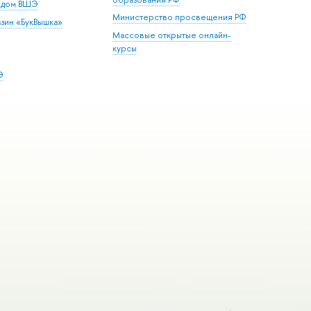
й дом ВШЭ
Министерство просвещения РФ
зин «БукВышка»
Массовые открытые онлайн-
курсы
Э