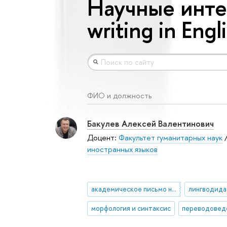
Научные инте
writing in Engl
ФИО и должность
Бакулев Алексей Валентинович
Доцент:
Факультет гуманитарных наук
иностранных языков
академическое письмо на английском языке
лингводида
морфология и синтаксис
переводовед