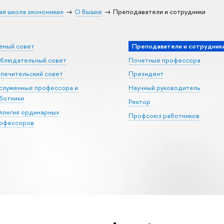
ая школа экономики»
О Вышке
Преподаватели и сотрудники
еный совет
Преподаватели и сотрудник
блюдательный совет
Почетные профессора
печительский совет
Президент
служенные профессора и
Научный руководитель
ботники
Ректор
ллегия ординарных
Профсоюз работников
офессоров