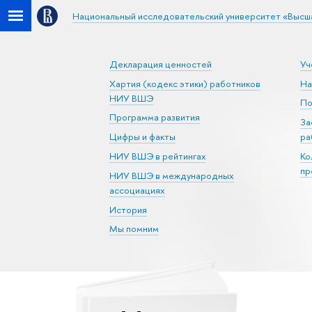
Национальный исследовательский университет «Высш
Декларация ценностей
Уч
Хартия (кодекс этики) работников
На
НИУ ВШЭ
По
Программа развития
За
Цифры и факты
ра
НИУ ВШЭ в рейтингах
Ко
пр
НИУ ВШЭ в международных
ассоциациях
История
Мы помним