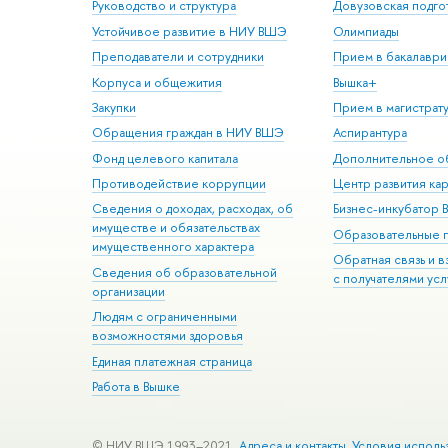
Руководство и структура
Довузовская подго
Устойчивое развитие в НИУ ВШЭ
Олимпиады
Преподаватели и сотрудники
Прием в бакалаври
Корпуса и общежития
Вышка+
Закупки
Прием в магистрат
Обращения граждан в НИУ ВШЭ
Аспирантура
Фонд целевого капитала
Дополнительное о
Противодействие коррупции
Центр развития ка
Сведения о доходах, расходах, об
Бизнес-инкубатор
имуществе и обязательствах
Образовательные 
имущественного характера
Обратная связь и 
Сведения об образовательной
с получателями усл
организации
Людям с ограниченными
возможностями здоровья
Единая платежная страница
Работа в Вышке
© НИУ ВШЭ 1993–2021
Адреса и контакты
Условия исполь