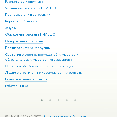
Руководство и структура
Дов
Устойчивое развитие в НИУ ВШЭ
Ол
Преподаватели и сотрудники
При
Корпуса и общежития
Вы
Закупки
При
Обращения граждан в НИУ ВШЭ
Ас
Фонд целевого капитала
До
Противодействие коррупции
Цен
Сведения о доходах, расходах, об имуществе и
Би
обязательствах имущественного характера
Об
Сведения об образовательной организации
Обр
Людям с ограниченными возможностями здоровья
Единая платежная страница
Работа в Вышке
© НИУ ВШЭ 1993–2021
Адреса и контакты
Условия