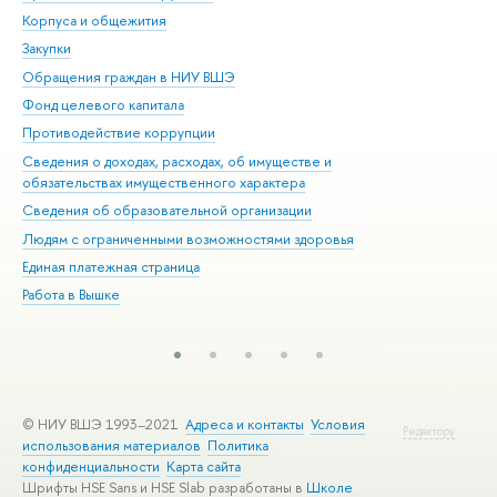
Корпуса и общежития
Вы
Закупки
При
Обращения граждан в НИУ ВШЭ
Ас
Фонд целевого капитала
До
Противодействие коррупции
Цен
Сведения о доходах, расходах, об имуществе и
Би
обязательствах имущественного характера
Об
Сведения об образовательной организации
Обр
Людям с ограниченными возможностями здоровья
Единая платежная страница
Работа в Вышке
© НИУ ВШЭ 1993–2021
Адреса и контакты
Условия
Редактору
использования материалов
Политика
конфиденциальности
Карта сайта
Шрифты HSE Sans и HSE Slab разработаны в
Школе