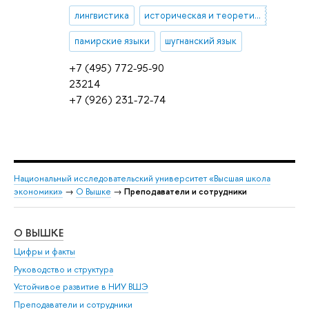
лингвистика
историческая и теоретическая грамматика персидского языка
памирские языки
шугнанский язык
+7 (495) 772-95-90
23214
+7 (926) 231-72-74
Национальный исследовательский университет «Высшая школа
экономики»
→
О Вышке
→
Преподаватели и сотрудники
О ВЫШКЕ
ОБ
Цифры и факты
Ли
Руководство и структура
Дов
Устойчивое развитие в НИУ ВШЭ
Ол
Преподаватели и сотрудники
При