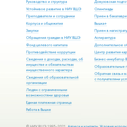
Руководство и структура
Довузовская подго
Устойчивое развитие в НИУ ВШЭ
Олимпиады
Преподаватели и сотрудники
Прием в бакалаври
Корпуса и общежития
Вышка+
Закупки
Прием в магистрат
Обращения граждан в НИУ ВШЭ
Аспирантура
Фонд целевого капитала
Дополнительное о
Противодействие коррупции
Центр развития ка
Сведения о доходах, расходах, об
Бизнес-инкубатор
имуществе и обязательствах
Образовательные 
имущественного характера
Обратная связь и 
Сведения об образовательной
с получателями усл
организации
Людям с ограниченными
возможностями здоровья
Единая платежная страница
Работа в Вышке
© НИУ ВШЭ 1993–2021
Адреса и контакты
Условия исполь