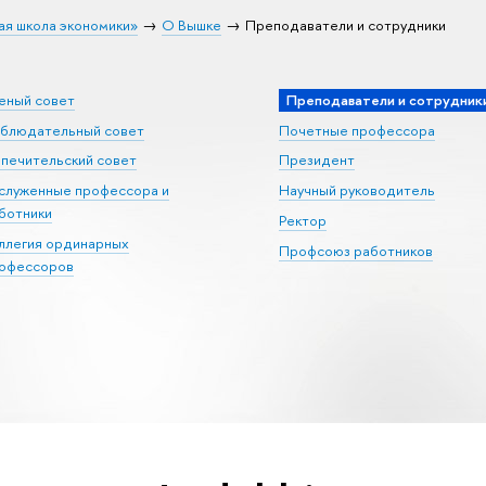
ая школа экономики»
О Вышке
Преподаватели и сотрудники
еный совет
Преподаватели и сотрудник
блюдательный совет
Почетные профессора
печительский совет
Президент
служенные профессора и
Научный руководитель
ботники
Ректор
ллегия ординарных
Профсоюз работников
офессоров