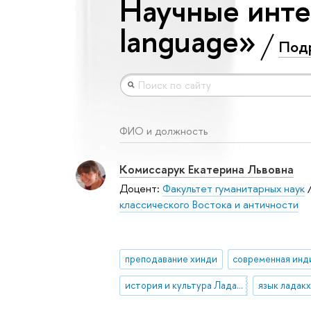
Научные инте
language»
Под
ФИО и должность
Комиссарук Екатерина Львовна
Доцент:
Факультет гуманитарных наук
классического Востока и античности
преподавание хинди
история и культура Ладакха
язык ладак