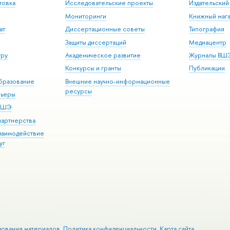
товка
Исследовательские проекты
Издательски
Мониторинги
Книжный мага
ат
Диссертационные советы
Типография
Защиты диссертаций
Медиацентр
уру
Академическое развитие
Журналы ВШ
Конкурсы и гранты
Публикации
бразование
Внешние научно-информационные
ресурсы
рьеры
 ВШЭ
партнерства
взаимодействие
уг
зования материалов
Политика конфиденциальности
Карта сайта