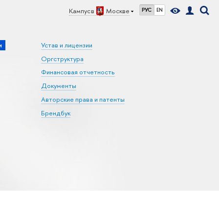
Кампус в
Москве
РУС
EN
и
Устав и лицензии
Оргструктура
Финансовая отчетность
Документы
Авторские права и патенты
Брендбук