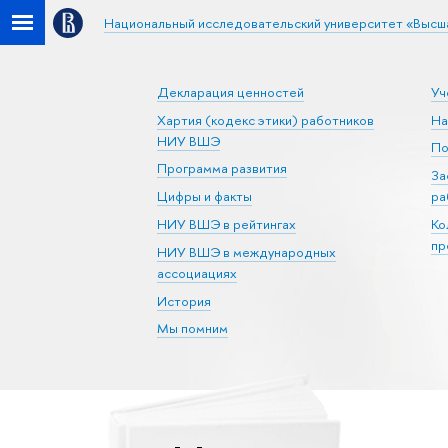
Национальный исследовательский университет «Высш
Декларация ценностей
Уч
Хартия (кодекс этики) работников
На
НИУ ВШЭ
По
Программа развития
За
Цифры и факты
ра
НИУ ВШЭ в рейтингах
Ко
пр
НИУ ВШЭ в международных
ассоциациях
История
Мы помним