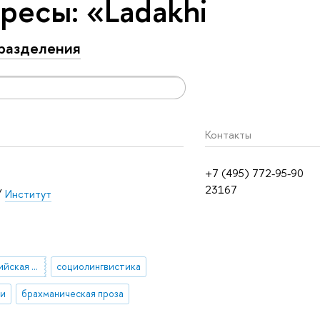
ресы: «Ladakhi
разделения
Контакты
+7 (495) 772-95-90
23167
/
Институт
современная индийская литература
социолингвистика
хи
брахманическая проза