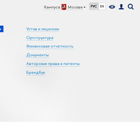
Кампус в
Москве
РУС
EN
и
Устав и лицензии
Оргструктура
Финансовая отчетность
Документы
Авторские права и патенты
Брендбук