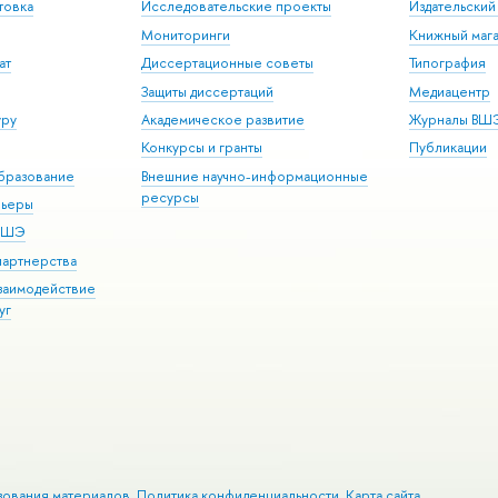
товка
Исследовательские проекты
Издательски
Мониторинги
Книжный мага
ат
Диссертационные советы
Типография
Защиты диссертаций
Медиацентр
уру
Академическое развитие
Журналы ВШ
Конкурсы и гранты
Публикации
бразование
Внешние научно-информационные
ресурсы
рьеры
 ВШЭ
партнерства
взаимодействие
уг
зования материалов
Политика конфиденциальности
Карта сайта