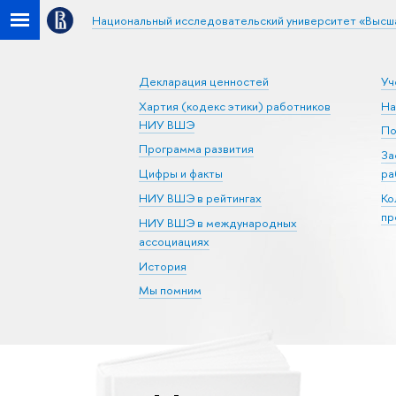
Национальный исследовательский университет «Высш
Декларация ценностей
Уч
Хартия (кодекс этики) работников
На
НИУ ВШЭ
По
Программа развития
За
Цифры и факты
ра
НИУ ВШЭ в рейтингах
Ко
пр
НИУ ВШЭ в международных
ассоциациях
История
Мы помним