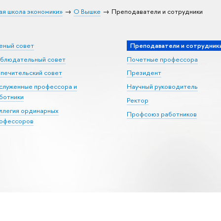
ая школа экономики»
О Вышке
Преподаватели и сотрудники
еный совет
Преподаватели и сотрудник
блюдательный совет
Почетные профессора
печительский совет
Президент
служенные профессора и
Научный руководитель
ботники
Ректор
ллегия ординарных
Профсоюз работников
офессоров