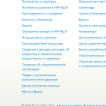
Руководство и структура
Довузовская подго
Устойчивое развитие в НИУ ВШЭ
Олимпиады
Преподаватели и сотрудники
Прием в бакалаври
Корпуса и общежития
Вышка+
Закупки
Прием в магистрат
Обращения граждан в НИУ ВШЭ
Аспирантура
Фонд целевого капитала
Дополнительное о
Противодействие коррупции
Центр развития ка
Сведения о доходах, расходах, об
Бизнес-инкубатор
имуществе и обязательствах
Образовательные 
имущественного характера
Обратная связь и 
Сведения об образовательной
с получателями усл
организации
Людям с ограниченными
возможностями здоровья
Единая платежная страница
Работа в Вышке
© НИУ ВШЭ 1993–2021
Адреса и контакты
Условия исполь