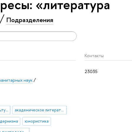
ресы: «литература
Подразделения
Контакты
23035
манитарных наук
/
лингвистика и межкультурная коммуникация
академическое литературоведение
одернизма
юмористика
лингвистика лингводидактика, лингвокультурология