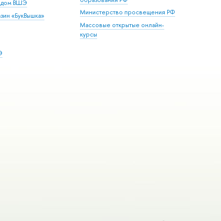
й дом ВШЭ
Министерство просвещения РФ
зин «БукВышка»
Массовые открытые онлайн-
курсы
Э