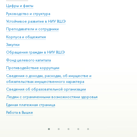
Цифры и факты
Ли
Руководство и структура
Дов
Устойчивое развитие в НИУ ВШЭ
Ол
Преподаватели и сотрудники
При
Корпуса и общежития
Вы
Закупки
При
Обращения граждан в НИУ ВШЭ
Ас
Фонд целевого капитала
До
Противодействие коррупции
Цен
Сведения о доходах, расходах, об имуществе и
Би
обязательствах имущественного характера
Об
Сведения об образовательной организации
Обр
Людям с ограниченными возможностями здоровья
Единая платежная страница
Работа в Вышке