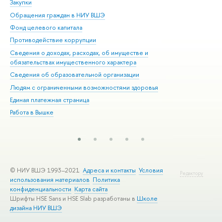
Закупки
При
Обращения граждан в НИУ ВШЭ
Ас
Фонд целевого капитала
До
Противодействие коррупции
Цен
Сведения о доходах, расходах, об имуществе и
Би
обязательствах имущественного характера
Об
Сведения об образовательной организации
Обр
Людям с ограниченными возможностями здоровья
Единая платежная страница
Работа в Вышке
© НИУ ВШЭ 1993–2021
Адреса и контакты
Условия
Редактору
использования материалов
Политика
конфиденциальности
Карта сайта
Шрифты HSE Sans и HSE Slab разработаны в
Школе
дизайна НИУ ВШЭ