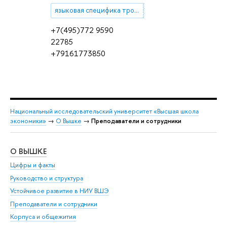
языковая специфика тропов
+7(495)772 9590
22785
+79161773850
Национальный исследовательский университет «Высшая школа
экономики»
→
О Вышке
→
Преподаватели и сотрудники
О ВЫШКЕ
ОБ
Цифры и факты
Ли
Руководство и структура
Дов
Устойчивое развитие в НИУ ВШЭ
Ол
Преподаватели и сотрудники
При
Корпуса и общежития
Вы