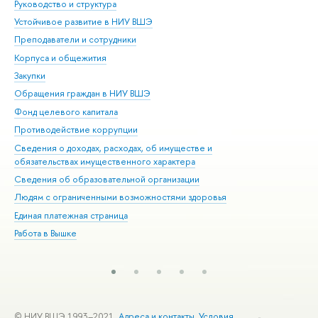
Руководство и структура
Дов
Устойчивое развитие в НИУ ВШЭ
Ол
Преподаватели и сотрудники
При
Корпуса и общежития
Вы
Закупки
При
Обращения граждан в НИУ ВШЭ
Ас
Фонд целевого капитала
До
Противодействие коррупции
Цен
Сведения о доходах, расходах, об имуществе и
Би
обязательствах имущественного характера
Об
Сведения об образовательной организации
Обр
Людям с ограниченными возможностями здоровья
Единая платежная страница
Работа в Вышке
© НИУ ВШЭ 1993–2021
Адреса и контакты
Условия