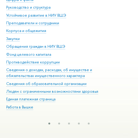
Руководство и структура
Дов
Устойчивое развитие в НИУ ВШЭ
Ол
Преподаватели и сотрудники
При
Корпуса и общежития
Вы
Закупки
При
Обращения граждан в НИУ ВШЭ
Ас
Фонд целевого капитала
До
Противодействие коррупции
Цен
Сведения о доходах, расходах, об имуществе и
Би
обязательствах имущественного характера
Об
Сведения об образовательной организации
Обр
Людям с ограниченными возможностями здоровья
Единая платежная страница
Работа в Вышке