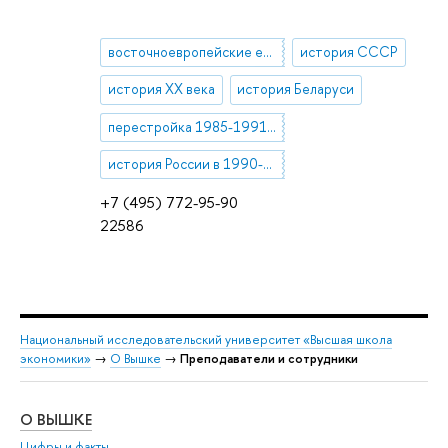
восточноевропейские евреи
история СССР
история ХХ века
история Беларуси
перестройка 1985-1991 гг.
история России в 1990-е гг.
+7 (495) 772-95-90
22586
Национальный исследовательский университет «Высшая школа
экономики»
→
О Вышке
→
Преподаватели и сотрудники
О ВЫШКЕ
ОБ
Цифры и факты
Ли