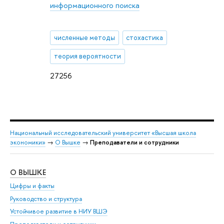
информационного поиска
численные методы
стохастика
теория вероятности
27256
Национальный исследовательский университет «Высшая школа
экономики»
→
О Вышке
→
Преподаватели и сотрудники
О ВЫШКЕ
ОБ
Цифры и факты
Ли
Руководство и структура
Дов
Устойчивое развитие в НИУ ВШЭ
Ол