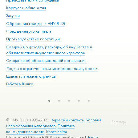
Преподаватели и сотрудники
При
Корпуса и общежития
Вы
Закупки
При
Обращения граждан в НИУ ВШЭ
Ас
Фонд целевого капитала
До
Противодействие коррупции
Цен
Сведения о доходах, расходах, об имуществе и
Би
обязательствах имущественного характера
Об
Сведения об образовательной организации
Обр
Людям с ограниченными возможностями здоровья
Единая платежная страница
Работа в Вышке
© НИУ ВШЭ 1993–2021
Адреса и контакты
Условия
Редактору
использования материалов
Политика
конфиденциальности
Карта сайта
Шрифты HSE Sans и HSE Slab разработаны в
Школе