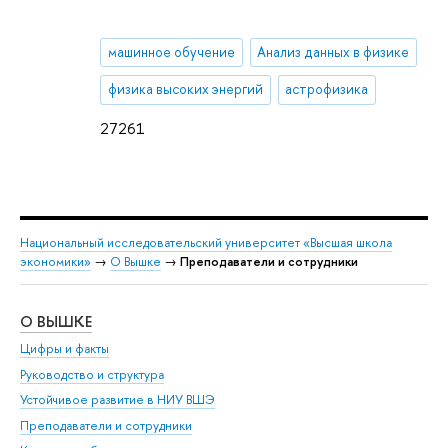
машинное обучение
Анализ данных в физике
физика высоких энергий
астрофизика
27261
Национальный исследовательский университет «Высшая школа
экономики»
→
О Вышке
→
Преподаватели и сотрудники
О ВЫШКЕ
ОБ
Цифры и факты
Ли
Руководство и структура
Дов
Устойчивое развитие в НИУ ВШЭ
Ол
Преподаватели и сотрудники
При