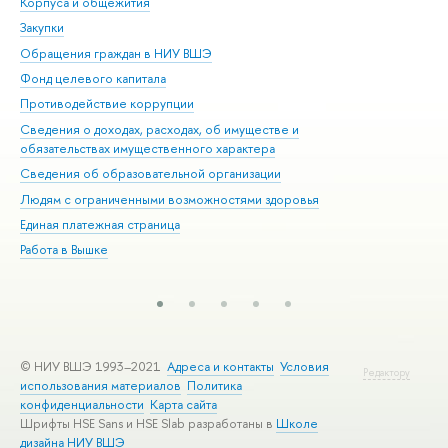
Корпуса и общежития
Вы
Закупки
При
Обращения граждан в НИУ ВШЭ
Ас
Фонд целевого капитала
До
Противодействие коррупции
Цен
Сведения о доходах, расходах, об имуществе и
Би
обязательствах имущественного характера
Об
Сведения об образовательной организации
Обр
Людям с ограниченными возможностями здоровья
Единая платежная страница
Работа в Вышке
© НИУ ВШЭ 1993–2021
Адреса и контакты
Условия
Редактору
использования материалов
Политика
конфиденциальности
Карта сайта
Шрифты HSE Sans и HSE Slab разработаны в
Школе
дизайна НИУ ВШЭ