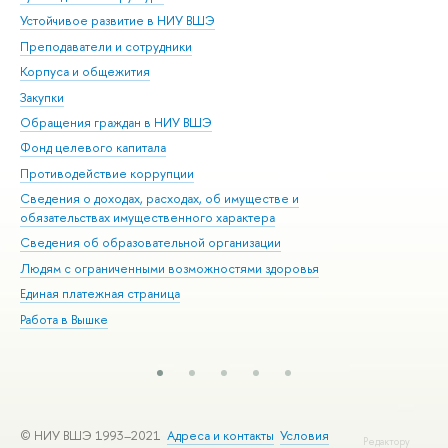
Устойчивое развитие в НИУ ВШЭ
Ол
Преподаватели и сотрудники
При
Корпуса и общежития
Вы
Закупки
При
Обращения граждан в НИУ ВШЭ
Ас
Фонд целевого капитала
До
Противодействие коррупции
Цен
Сведения о доходах, расходах, об имуществе и
Би
обязательствах имущественного характера
Об
Сведения об образовательной организации
Обр
Людям с ограниченными возможностями здоровья
Единая платежная страница
Работа в Вышке
© НИУ ВШЭ 1993–2021
Адреса и контакты
Условия
Редактору