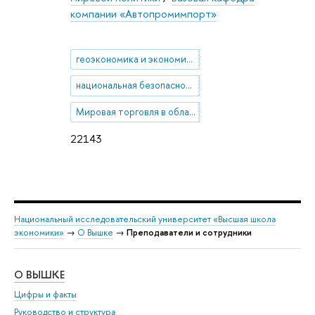
компании «Автопромимпорт»
геоэкономика и экономическая дипломатия
национальная безопасность и государственное управление
Мировая торговля в области критических технологий
22143
Национальный исследовательский университет «Высшая школа
экономики»
→
О Вышке
→
Преподаватели и сотрудники
О ВЫШКЕ
ОБ
Цифры и факты
Ли
Руководство и структура
Дов