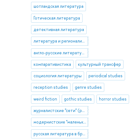
шотландская литература
Готическая литература
детективная литература
литература и регионализм
англо-русские литературные связи
компаративистика
культурный трансфер
социология литературы
periodical studies
reception studies
genre studies
weird fiction
gothic studies
horror studies
журналистские "сети" (periodical networks)
модернистские "маленькие журналы" (little magazines)
русская литература в британской периодике