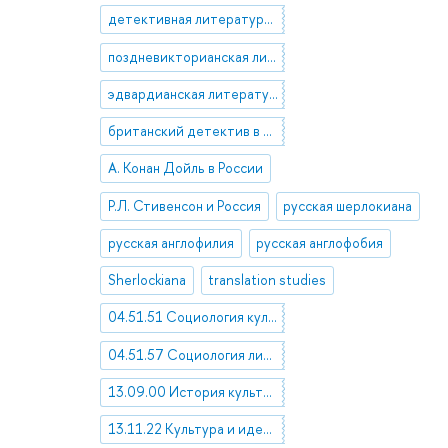
детективная литература в России
поздневикторианская литература в России
эдвардианская литература в России
британский детектив в России
А. Конан Дойль в России
Р.Л. Стивенсон и Россия
русская шерлокиана
русская англофилия
русская англофобия
Sherlockiana
translation studies
04.51.51 Социология культуры
04.51.57 Социология литературы и искусства
13.09.00 История культуры. История изучения культуры
13.11.22 Культура и идеология