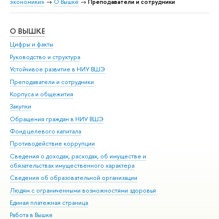
экономики»
→
О Вышке
→
Преподаватели и сотрудники
О ВЫШКЕ
ОБ
Цифры и факты
Ли
Руководство и структура
Дов
Устойчивое развитие в НИУ ВШЭ
Ол
Преподаватели и сотрудники
При
Корпуса и общежития
Вы
Закупки
При
Обращения граждан в НИУ ВШЭ
Ас
Фонд целевого капитала
До
Противодействие коррупции
Цен
Сведения о доходах, расходах, об имуществе и
Би
обязательствах имущественного характера
Об
Сведения об образовательной организации
Обр
Людям с ограниченными возможностями здоровья
Единая платежная страница
Работа в Вышке