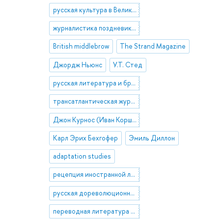
русская культура в Великобритании
журналистика поздневикторианской Англии
British middlebrow
The Strand Magazine
Джордж Ньюнс
У.Т. Стед
русская литература и британский модернизм
трансатлантическая журналистика
Джон Курнос (Иван Коршун)
Карл Эрих Бехгофер
Эмиль Диллон
adaptation studies
рецепция иностранной литературы в России
русская дореволюционная журналистика
переводная литература в России