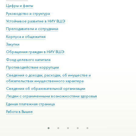
Цифры и факты
Ли
Руководство и структура
Дов
Устойчивое развитие в НИУ ВШЭ
Ол
Преподаватели и сотрудники
При
Корпуса и общежития
Вы
Закупки
При
Обращения граждан в НИУ ВШЭ
Ас
Фонд целевого капитала
До
Противодействие коррупции
Цен
Сведения о доходах, расходах, об имуществе и
Би
обязательствах имущественного характера
Об
Сведения об образовательной организации
Обр
Людям с ограниченными возможностями здоровья
Единая платежная страница
Работа в Вышке