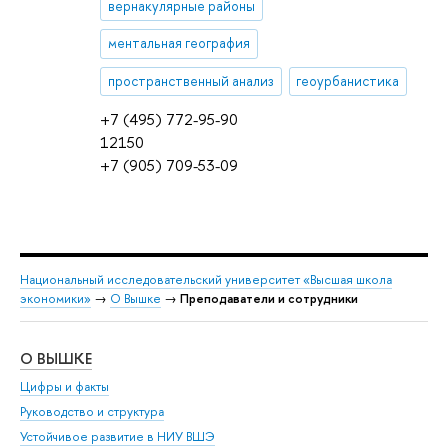
вернакулярные районы
ментальная география
пространственный анализ
геоурбанистика
+7 (495) 772-95-90
12150
+7 (905) 709-53-09
Национальный исследовательский университет «Высшая школа
экономики»
→
О Вышке
→
Преподаватели и сотрудники
О ВЫШКЕ
ОБ
Цифры и факты
Ли
Руководство и структура
Дов
Устойчивое развитие в НИУ ВШЭ
Ол