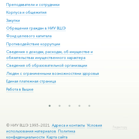
Преподаватели и сотрудники
При
Корпуса и общежития
Вы
Закупки
При
Обращения граждан в НИУ ВШЭ
Ас
Фонд целевого капитала
До
Противодействие коррупции
Цен
Сведения о доходах, расходах, об имуществе и
Би
обязательствах имущественного характера
Об
Сведения об образовательной организации
Обр
Людям с ограниченными возможностями здоровья
Единая платежная страница
Работа в Вышке
© НИУ ВШЭ 1993–2021
Адреса и контакты
Условия
Редактору
использования материалов
Политика
конфиденциальности
Карта сайта