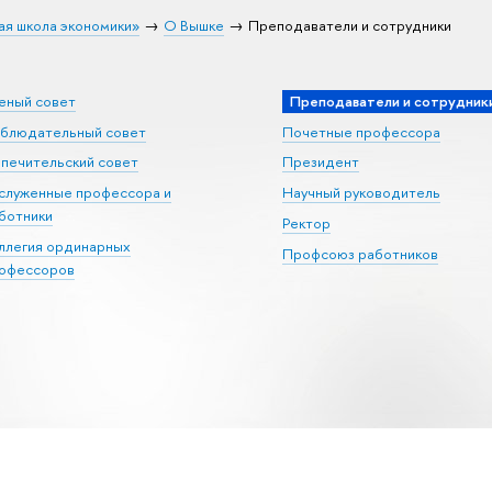
ая школа экономики»
О Вышке
Преподаватели и сотрудники
еный совет
Преподаватели и сотрудник
блюдательный совет
Почетные профессора
печительский совет
Президент
служенные профессора и
Научный руководитель
ботники
Ректор
ллегия ординарных
Профсоюз работников
офессоров