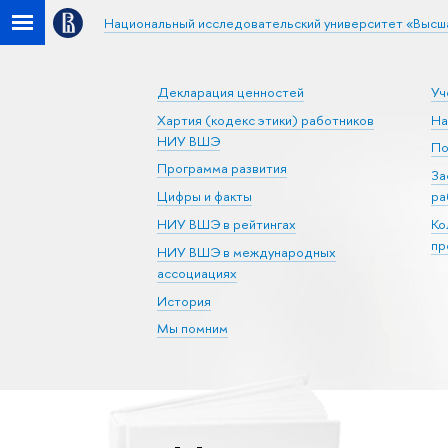
Национальный исследовательский университет «Высш
Декларация ценностей
Уч
Хартия (кодекс этики) работников
На
НИУ ВШЭ
По
Программа развития
За
Цифры и факты
ра
НИУ ВШЭ в рейтингах
Ко
пр
НИУ ВШЭ в международных
ассоциациях
История
Мы помним