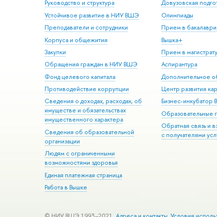
Руководство и структура
Довузовская подго
Устойчивое развитие в НИУ ВШЭ
Олимпиады
Преподаватели и сотрудники
Прием в бакалаври
Корпуса и общежития
Вышка+
Закупки
Прием в магистрат
Обращения граждан в НИУ ВШЭ
Аспирантура
Фонд целевого капитала
Дополнительное о
Противодействие коррупции
Центр развития ка
Сведения о доходах, расходах, об
Бизнес-инкубатор
имуществе и обязательствах
Образовательные 
имущественного характера
Обратная связь и 
Сведения об образовательной
с получателями усл
организации
Людям с ограниченными
возможностями здоровья
Единая платежная страница
Работа в Вышке
© НИУ ВШЭ 1993–2021
Адреса и контакты
Условия исполь