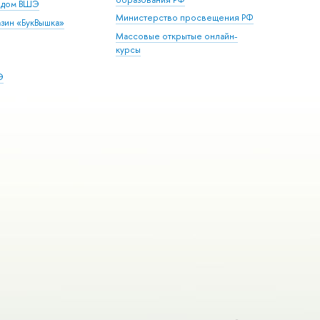
й дом ВШЭ
Министерство просвещения РФ
зин «БукВышка»
Массовые открытые онлайн-
курсы
Э