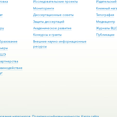
товка
Исследовательские проекты
Издательски
Мониторинги
Книжный мага
ат
Диссертационные советы
Типография
Защиты диссертаций
Медиацентр
уру
Академическое развитие
Журналы ВШ
Конкурсы и гранты
Публикации
бразование
Внешние научно-информационные
ресурсы
рьеры
 ВШЭ
партнерства
взаимодействие
уг
зования материалов
Политика конфиденциальности
Карта сайта