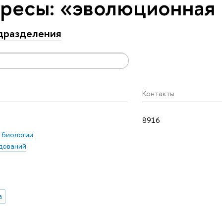
ресы: «эволюционная
дразделения
Контакты
8916
 биологии
дований
а