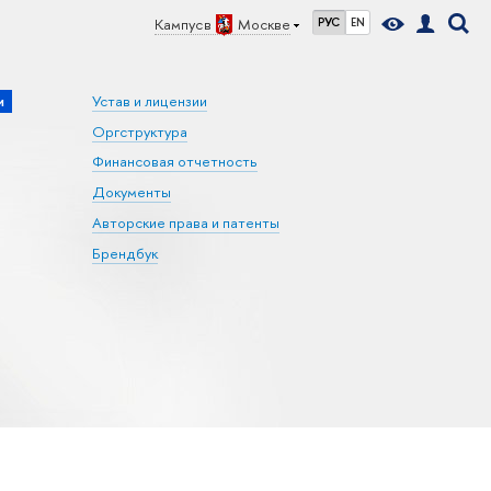
Кампус в
Москве
РУС
EN
и
Устав и лицензии
Оргструктура
Финансовая отчетность
Документы
Авторские права и патенты
Брендбук