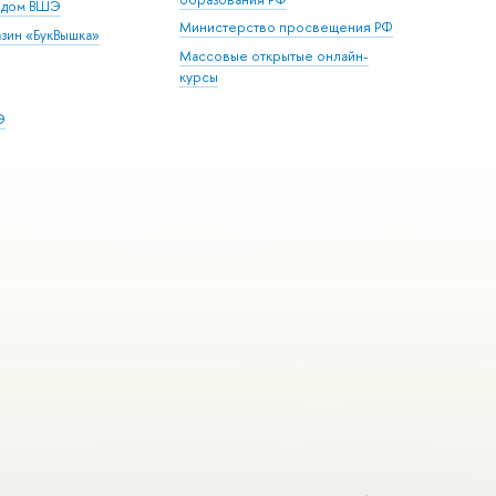
й дом ВШЭ
Министерство просвещения РФ
зин «БукВышка»
Массовые открытые онлайн-
курсы
Э