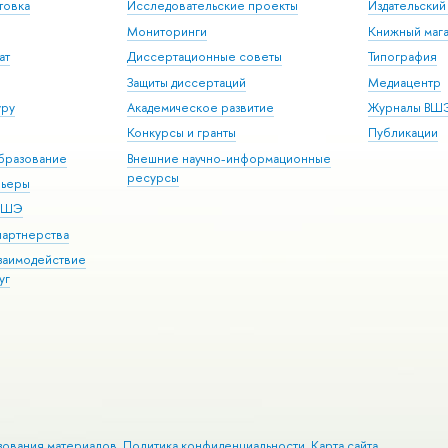
товка
Исследовательские проекты
Издательски
Мониторинги
Книжный мага
ат
Диссертационные советы
Типография
Защиты диссертаций
Медиацентр
уру
Академическое развитие
Журналы ВШ
Конкурсы и гранты
Публикации
бразование
Внешние научно-информационные
ресурсы
рьеры
 ВШЭ
партнерства
взаимодействие
уг
зования материалов
Политика конфиденциальности
Карта сайта