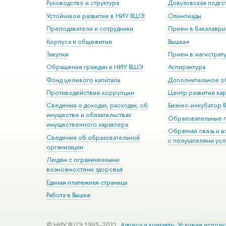
Руководство и структура
Довузовская подго
Устойчивое развитие в НИУ ВШЭ
Олимпиады
Преподаватели и сотрудники
Прием в бакалаври
Корпуса и общежития
Вышка+
Закупки
Прием в магистрат
Обращения граждан в НИУ ВШЭ
Аспирантура
Фонд целевого капитала
Дополнительное о
Противодействие коррупции
Центр развития ка
Сведения о доходах, расходах, об
Бизнес-инкубатор
имуществе и обязательствах
Образовательные 
имущественного характера
Обратная связь и 
Сведения об образовательной
с получателями усл
организации
Людям с ограниченными
возможностями здоровья
Единая платежная страница
Работа в Вышке
© НИУ ВШЭ 1993–2021
Адреса и контакты
Условия исполь