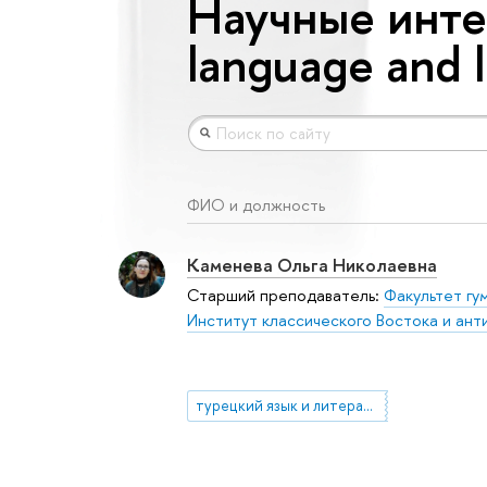
Научные интер
language and l
ФИО и должность
Каменева Ольга Николаевна
Старший преподаватель:
Факультет гу
Институт классического Востока и ант
турецкий язык и литература