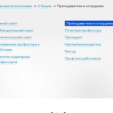
ая школа экономики»
О Вышке
Преподаватели и сотрудники
еный совет
Преподаватели и сотрудник
блюдательный совет
Почетные профессора
печительский совет
Президент
служенные профессора и
Научный руководитель
ботники
Ректор
ллегия ординарных
Профсоюз работников
офессоров