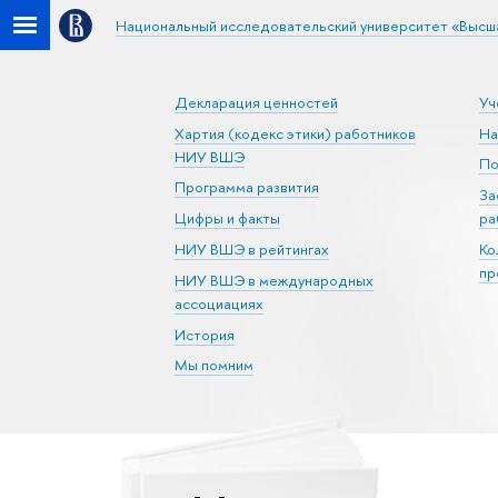
Национальный исследовательский университет «Высш
Декларация ценностей
Уч
Хартия (кодекс этики) работников
На
НИУ ВШЭ
По
Программа развития
За
Цифры и факты
ра
НИУ ВШЭ в рейтингах
Ко
пр
НИУ ВШЭ в международных
ассоциациях
История
Мы помним