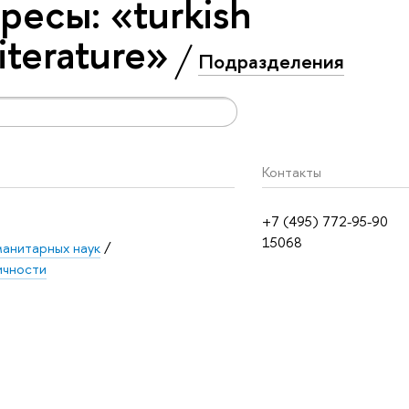
есы: «turkish
iterature»
Подразделения
Контакты
+7 (495) 772-95-90
15068
манитарных наук
/
ичности