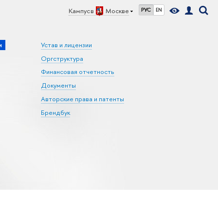
Кампус в
Москве
РУС
EN
и
Устав и лицензии
Оргструктура
Финансовая отчетность
Документы
Авторские права и патенты
Брендбук