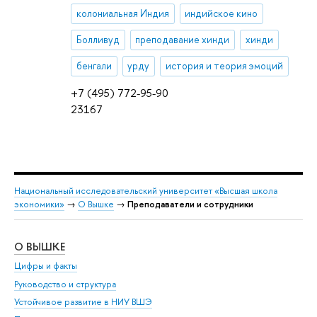
колониальная Индия
индийское кино
Болливуд
преподавание хинди
хинди
бенгали
урду
история и теория эмоций
+7 (495) 772-95-90
23167
Национальный исследовательский университет «Высшая школа
экономики»
→
О Вышке
→
Преподаватели и сотрудники
О ВЫШКЕ
ОБ
Цифры и факты
Ли
Руководство и структура
Дов
Устойчивое развитие в НИУ ВШЭ
Ол