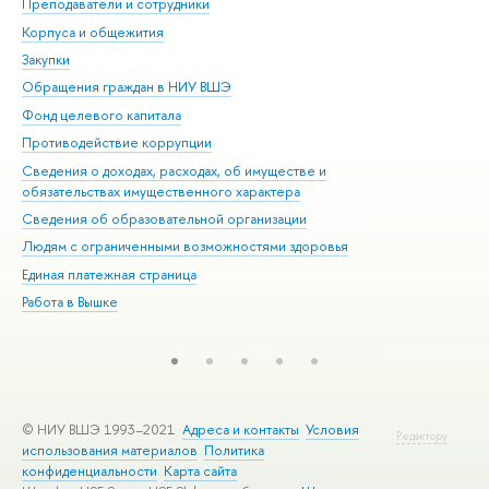
Преподаватели и сотрудники
При
Корпуса и общежития
Вы
Закупки
При
Обращения граждан в НИУ ВШЭ
Ас
Фонд целевого капитала
До
Противодействие коррупции
Цен
Сведения о доходах, расходах, об имуществе и
Би
обязательствах имущественного характера
Об
Сведения об образовательной организации
Обр
Людям с ограниченными возможностями здоровья
Единая платежная страница
Работа в Вышке
© НИУ ВШЭ 1993–2021
Адреса и контакты
Условия
Редактору
использования материалов
Политика
конфиденциальности
Карта сайта