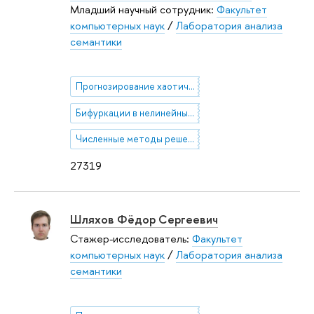
Младший научный сотрудник:
Факультет
компьютерных наук
/
Лаборатория анализа
семантики
Прогнозирование хаотических временных рядов на много шагов вперёд
Бифуркации в нелинейных краевых задачах для уравнений в частных производных (прямые и обратные задачи)
Численные методы решения нелинейных краевых задач для уравнений в частных производных
27319
Шляхов Фёдор Сергеевич
Стажер-исследователь:
Факультет
компьютерных наук
/
Лаборатория анализа
семантики