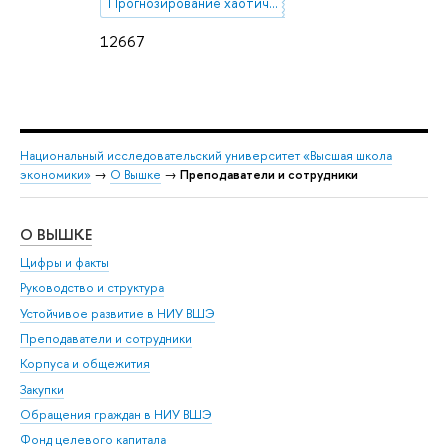
Прогнозирование хаотических временных рядов на много шагов вперёд
12667
Национальный исследовательский университет «Высшая школа
экономики»
→
О Вышке
→
Преподаватели и сотрудники
О ВЫШКЕ
ОБ
Цифры и факты
Ли
Руководство и структура
Дов
Устойчивое развитие в НИУ ВШЭ
Ол
Преподаватели и сотрудники
При
Корпуса и общежития
Вы
Закупки
При
Обращения граждан в НИУ ВШЭ
Ас
Фонд целевого капитала
До