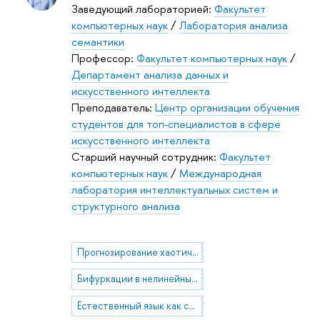
Заведующий лабораторией:
Факультет
компьютерных наук
/
Лаборатория анализа
семантики
Профессор:
Факультет компьютерных наук
/
Департамент анализа данных и
искусственного интеллекта
Преподаватель:
Центр организации обучения
студентов для топ-специалистов в сфере
искусственного интеллекта
Старший научный сотрудник:
Факультет
компьютерных наук
/
Международная
лаборатория интеллектуальных систем и
структурного анализа
Прогнозирование хаотических временных рядов на много шагов вперёд
Бифуркации в нелинейных краевых задачах для уравнений в частных производных (прямые и обратные задачи)
Естественный язык как самоорганизованно-критичная система