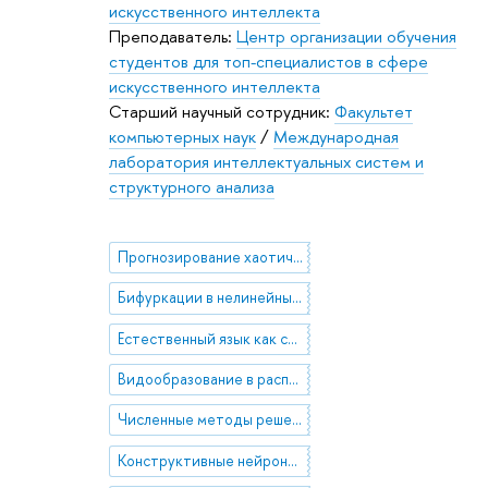
искусственного интеллекта
Преподаватель:
Центр организации обучения
студентов для топ-специалистов в сфере
искусственного интеллекта
Старший научный сотрудник:
Факультет
компьютерных наук
/
Международная
лаборатория интеллектуальных систем и
структурного анализа
Прогнозирование хаотических временных рядов на много шагов вперёд
Бифуркации в нелинейных краевых задачах для уравнений в частных производных (прямые и обратные задачи)
Естественный язык как самоорганизованно-критичная система
Видообразование в распределённом искусственном интеллекте
Численные методы решения нелинейных краевых задач для уравнений в частных производных
Конструктивные нейронные сети в задачах медицинской статистики