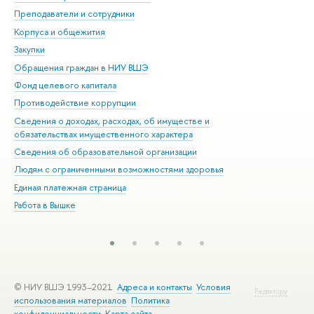
Преподаватели и сотрудники
При
Корпуса и общежития
Вы
Закупки
При
Обращения граждан в НИУ ВШЭ
Ас
Фонд целевого капитала
До
Противодействие коррупции
Цен
Сведения о доходах, расходах, об имуществе и
Би
обязательствах имущественного характера
Об
Сведения об образовательной организации
Обр
Людям с ограниченными возможностями здоровья
Единая платежная страница
Работа в Вышке
© НИУ ВШЭ 1993–2021
Адреса и контакты
Условия
Редактору
использования материалов
Политика
конфиденциальности
Карта сайта