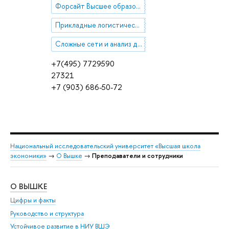
Форсайт Высшее образование
Прикладные логистические системы
Сложные сети и анализ данных
+7(495) 7729590
27321
+7 (903) 686-50-72
Национальный исследовательский университет «Высшая школа
экономики»
→
О Вышке
→
Преподаватели и сотрудники
О ВЫШКЕ
ОБ
Цифры и факты
Ли
Руководство и структура
Дов
Устойчивое развитие в НИУ ВШЭ
Ол