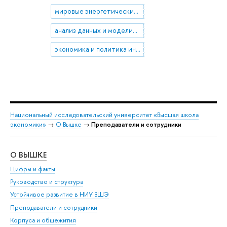
мировые энергетические рынки
анализ данных и моделирование
экономика и политика индии
Национальный исследовательский университет «Высшая школа
экономики»
→
О Вышке
→
Преподаватели и сотрудники
О ВЫШКЕ
ОБ
Цифры и факты
Ли
Руководство и структура
Дов
Устойчивое развитие в НИУ ВШЭ
Ол
Преподаватели и сотрудники
При
Корпуса и общежития
Вы