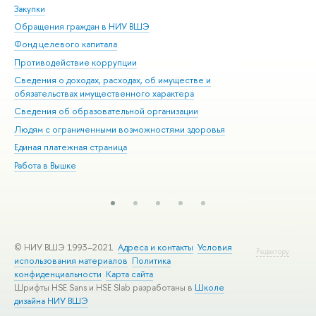
Закупки
При
Обращения граждан в НИУ ВШЭ
Ас
Фонд целевого капитала
До
Противодействие коррупции
Цен
Сведения о доходах, расходах, об имуществе и
Би
обязательствах имущественного характера
Об
Сведения об образовательной организации
Обр
Людям с ограниченными возможностями здоровья
Единая платежная страница
Работа в Вышке
© НИУ ВШЭ 1993–2021
Адреса и контакты
Условия
Редактору
использования материалов
Политика
конфиденциальности
Карта сайта
Шрифты HSE Sans и HSE Slab разработаны в
Школе
дизайна НИУ ВШЭ