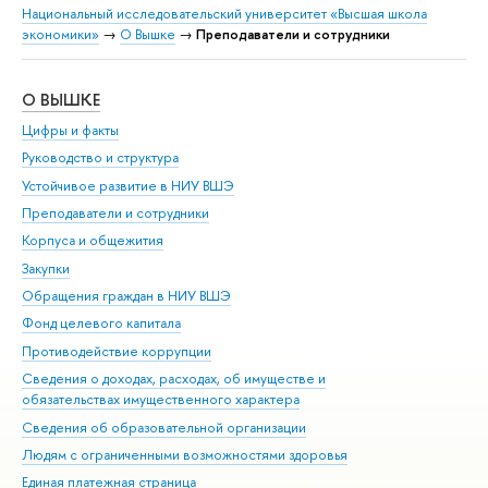
Национальный исследовательский университет «Высшая школа
экономики»
→
О Вышке
→
Преподаватели и сотрудники
О ВЫШКЕ
ОБ
Цифры и факты
Ли
Руководство и структура
Дов
Устойчивое развитие в НИУ ВШЭ
Ол
Преподаватели и сотрудники
При
Корпуса и общежития
Вы
Закупки
При
Обращения граждан в НИУ ВШЭ
Ас
Фонд целевого капитала
До
Противодействие коррупции
Цен
Сведения о доходах, расходах, об имуществе и
Би
обязательствах имущественного характера
Об
Сведения об образовательной организации
Обр
Людям с ограниченными возможностями здоровья
Единая платежная страница