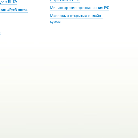
й дом ВШЭ
Министерство просвещения РФ
зин «БукВышка»
Массовые открытые онлайн-
курсы
Э