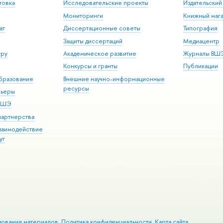
товка
Исследовательские проекты
Издательски
Мониторинги
Книжный мага
ат
Диссертационные советы
Типография
Защиты диссертаций
Медиацентр
уру
Академическое развитие
Журналы ВШ
Конкурсы и гранты
Публикации
бразование
Внешние научно-информационные
ресурсы
рьеры
 ВШЭ
партнерства
взаимодействие
уг
зования материалов
Политика конфиденциальности
Карта сайта