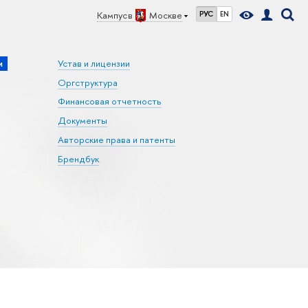
Кампус в
Москве
РУС
EN
и
Устав и лицензии
Оргструктура
Финансовая отчетность
Документы
Авторские права и патенты
Брендбук