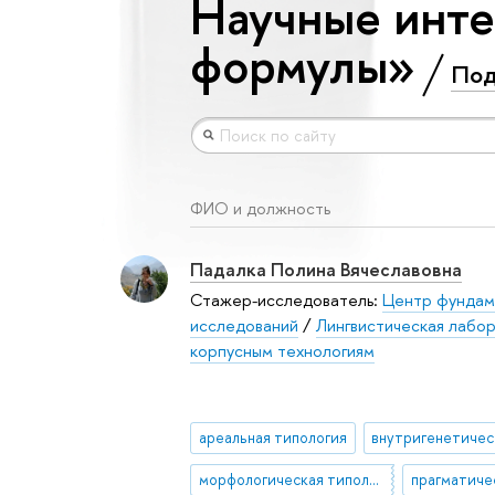
Научные инт
формулы»
Под
ФИО и должность
Падалка Полина Вячеславовна
Стажер-исследователь:
Центр фундам
исследований
/
Лингвистическая лабо
корпусным технологиям
ареальная типология
морфологическая типология