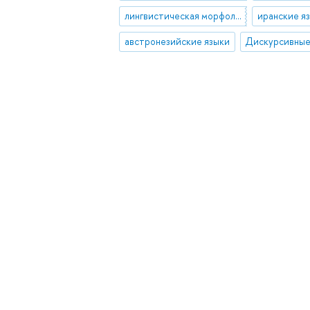
лингвистическая морфология
иранские я
австронезийские языки
Дискурсивные