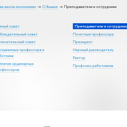
ая школа экономики»
О Вышке
Преподаватели и сотрудники
еный совет
Преподаватели и сотрудник
блюдательный совет
Почетные профессора
печительский совет
Президент
служенные профессора и
Научный руководитель
ботники
Ректор
ллегия ординарных
Профсоюз работников
офессоров