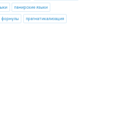
зыки
памирские языки
 формулы
прагматикализация