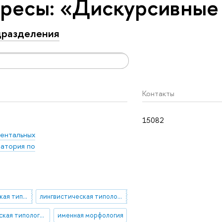
ересы: «Дискурсивные
разделения
Контакты
15082
ентальных
ратория по
внутригенетическая типология
лингвистическая типология
прагматическая типология
именная морфология