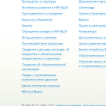
Руководство и структура
Довузовская подго
Устойчивое развитие в НИУ ВШЭ
Олимпиады
Преподаватели и сотрудники
Прием в бакалаври
Корпуса и общежития
Вышка+
Закупки
Прием в магистрат
Обращения граждан в НИУ ВШЭ
Аспирантура
Фонд целевого капитала
Дополнительное о
Противодействие коррупции
Центр развития ка
Сведения о доходах, расходах, об
Бизнес-инкубатор
имуществе и обязательствах
Образовательные 
имущественного характера
Обратная связь и 
Сведения об образовательной
с получателями усл
организации
Людям с ограниченными
возможностями здоровья
Единая платежная страница
Работа в Вышке
© НИУ ВШЭ 1993–2021
Адреса и контакты
Условия исполь