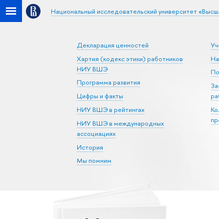
Национальный исследовательский университет «Высш
Декларация ценностей
Уч
Хартия (кодекс этики) работников
На
НИУ ВШЭ
По
Программа развития
За
Цифры и факты
ра
НИУ ВШЭ в рейтингах
Ко
пр
НИУ ВШЭ в международных
ассоциациях
История
Мы помним