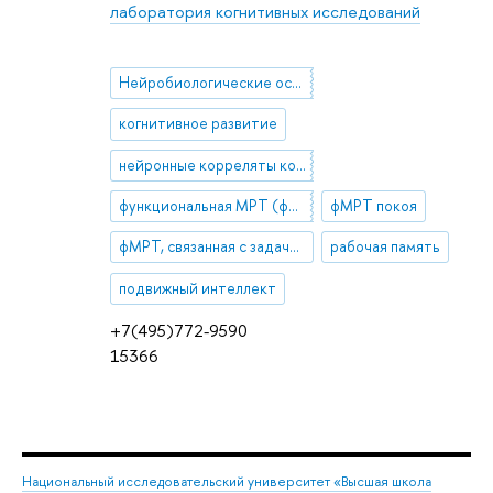
лаборатория когнитивных исследований
Нейробиологические основы когнитивного развития
когнитивное развитие
нейронные корреляты когнитивных процессов
функциональная МРТ (фМРТ)
фМРТ покоя
фМРТ, связанная с задачей
рабочая память
подвижный интеллект
+7(495)772-9590
15366
Национальный исследовательский университет «Высшая школа