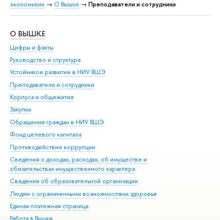
экономики»
→
О Вышке
→
Преподаватели и сотрудники
О ВЫШКЕ
ОБ
Цифры и факты
Ли
Руководство и структура
Дов
Устойчивое развитие в НИУ ВШЭ
Ол
Преподаватели и сотрудники
При
Корпуса и общежития
Вы
Закупки
При
Обращения граждан в НИУ ВШЭ
Ас
Фонд целевого капитала
До
Противодействие коррупции
Цен
Сведения о доходах, расходах, об имуществе и
Би
обязательствах имущественного характера
Об
Сведения об образовательной организации
Обр
Людям с ограниченными возможностями здоровья
Единая платежная страница
Работа в Вышке