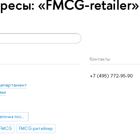
ресы: «FMCG-retailer»
Контакты
+7 (495) 772-95-90
епартамент
ики
устойчивая цепочка поставок
FMCG
FMCG-ритейлер