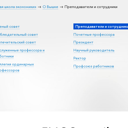
ая школа экономики»
О Вышке
Преподаватели и сотрудники
еный совет
Преподаватели и сотрудник
блюдательный совет
Почетные профессора
печительский совет
Президент
служенные профессора и
Научный руководитель
ботники
Ректор
ллегия ординарных
Профсоюз работников
офессоров