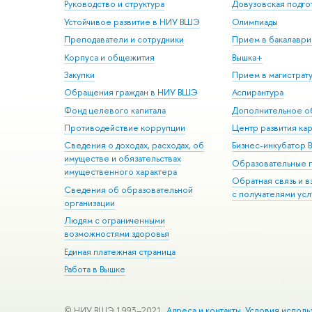
Руководство и структура
Довузовская подго
Устойчивое развитие в НИУ ВШЭ
Олимпиады
Преподаватели и сотрудники
Прием в бакалаври
Корпуса и общежития
Вышка+
Закупки
Прием в магистрат
Обращения граждан в НИУ ВШЭ
Аспирантура
Фонд целевого капитала
Дополнительное о
Противодействие коррупции
Центр развития ка
Сведения о доходах, расходах, об
Бизнес-инкубатор
имуществе и обязательствах
Образовательные 
имущественного характера
Обратная связь и 
Сведения об образовательной
с получателями усл
организации
Людям с ограниченными
возможностями здоровья
Единая платежная страница
Работа в Вышке
© НИУ ВШЭ 1993–2021
Адреса и контакты
Условия исполь