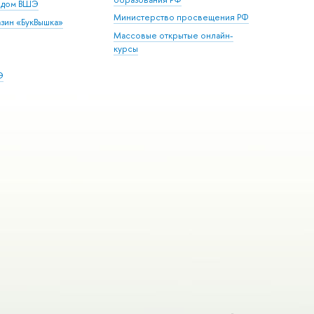
й дом ВШЭ
Министерство просвещения РФ
зин «БукВышка»
Массовые открытые онлайн-
курсы
Э