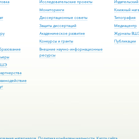
товка
Исследовательские проекты
Издательски
Мониторинги
Книжный мага
ат
Диссертационные советы
Типография
Защиты диссертаций
Медиацентр
уру
Академическое развитие
Журналы ВШ
Конкурсы и гранты
Публикации
бразование
Внешние научно-информационные
ресурсы
рьеры
 ВШЭ
партнерства
взаимодействие
уг
зования материалов
Политика конфиденциальности
Карта сайта