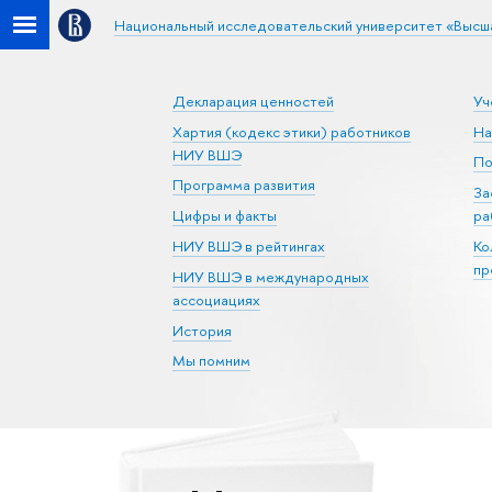
Национальный исследовательский университет «Высш
Декларация ценностей
Уч
Хартия (кодекс этики) работников
На
НИУ ВШЭ
По
Программа развития
За
Цифры и факты
ра
НИУ ВШЭ в рейтингах
Ко
пр
НИУ ВШЭ в международных
ассоциациях
История
Мы помним