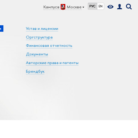
Кампус в
Москве
РУС
EN
и
Устав и лицензии
Оргструктура
Финансовая отчетность
Документы
Авторские права и патенты
Брендбук