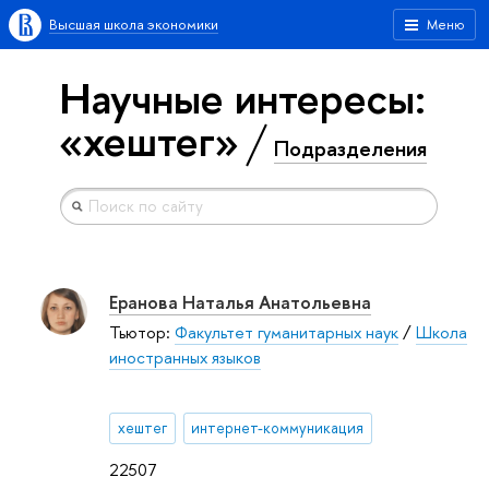
Высшая школа экономики
Меню
Научные интересы:
«хештег»
Подразделения
Еранова Наталья Анатольевна
Тьютор:
Факультет гуманитарных наук
/
Школа
иностранных языков
хештег
интернет-коммуникация
22507