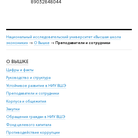
89032848044
Национальный исследовательский университет «Высшая школа
экономики»
→
О Вышке
→
Преподаватели и сотрудники
О ВЫШКЕ
ОБ
Цифры и факты
Ли
Руководство и структура
Дов
Устойчивое развитие в НИУ ВШЭ
Ол
Преподаватели и сотрудники
При
Корпуса и общежития
Вы
Закупки
При
Обращения граждан в НИУ ВШЭ
Ас
Фонд целевого капитала
До
Противодействие коррупции
Цен