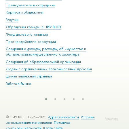
Преподаватели и сотрудники
При
Корпуса и общежития
Вы
Закупки
При
Обращения граждан в НИУ ВШЭ
Ас
Фонд целевого капитала
До
Противодействие коррупции
Цен
Сведения о доходах, расходах, об имуществе и
Би
обязательствах имущественного характера
Об
Сведения об образовательной организации
Обр
Людям с ограниченными возможностями здоровья
Единая платежная страница
Работа в Вышке
© НИУ ВШЭ 1993–2021
Адреса и контакты
Условия
Редактору
использования материалов
Политика
конфиденциальности
Карта сайта