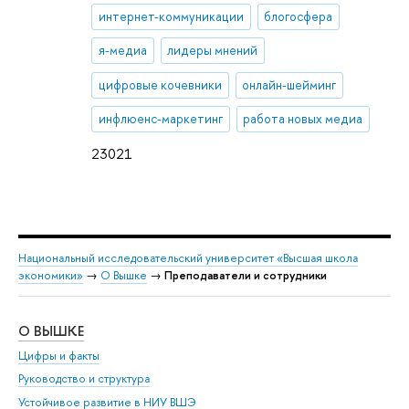
интернет-коммуникации
блогосфера
я-медиа
лидеры мнений
цифровые кочевники
онлайн-шейминг
инфлюенс-маркетинг
работа новых медиа
23021
Национальный исследовательский университет «Высшая школа
экономики»
→
О Вышке
→
Преподаватели и сотрудники
О ВЫШКЕ
ОБ
Цифры и факты
Ли
Руководство и структура
Дов
Устойчивое развитие в НИУ ВШЭ
Ол