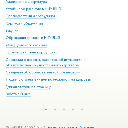
Руководство и структура
Дов
Устойчивое развитие в НИУ ВШЭ
Ол
Преподаватели и сотрудники
При
Корпуса и общежития
Вы
Закупки
При
Обращения граждан в НИУ ВШЭ
Ас
Фонд целевого капитала
До
Противодействие коррупции
Цен
Сведения о доходах, расходах, об имуществе и
Би
обязательствах имущественного характера
Об
Сведения об образовательной организации
Обр
Людям с ограниченными возможностями здоровья
Единая платежная страница
Работа в Вышке
© НИУ ВШЭ 1993–2021
Адреса и контакты
Условия