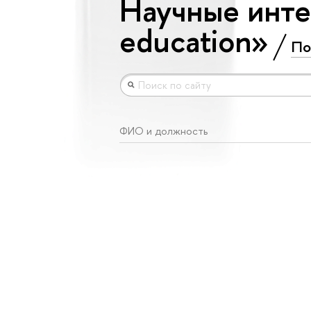
Научные интер
education»
По
ФИО и должность