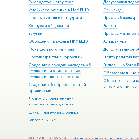
Руководство и структура
Довузовская подго
Устойчивое развитие в НИУ ВШЭ
Олимпиады
Преподаватели и сотрудники
Прием в бакалаври
Корпуса и общежития
Вышка+
Закупки
Прием в магистрат
Обращения граждан в НИУ ВШЭ
Аспирантура
Фонд целевого капитала
Дополнительное о
Противодействие коррупции
Центр развития ка
Сведения о доходах, расходах, об
Бизнес-инкубатор
имуществе и обязательствах
Образовательные 
имущественного характера
Обратная связь и 
Сведения об образовательной
с получателями усл
организации
Людям с ограниченными
возможностями здоровья
Единая платежная страница
Работа в Вышке
© НИУ ВШЭ 1993–2021
Адреса и контакты
Условия исполь