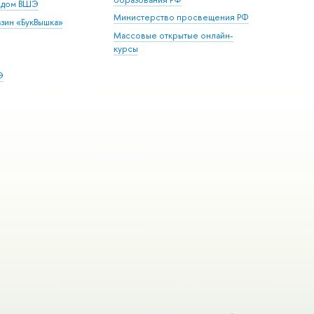
й дом ВШЭ
Министерство просвещения РФ
зин «БукВышка»
Массовые открытые онлайн-
курсы
Э