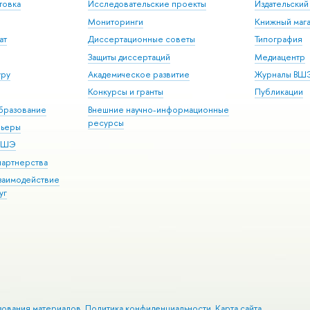
товка
Исследовательские проекты
Издательски
Мониторинги
Книжный мага
ат
Диссертационные советы
Типография
Защиты диссертаций
Медиацентр
уру
Академическое развитие
Журналы ВШ
Конкурсы и гранты
Публикации
бразование
Внешние научно-информационные
ресурсы
рьеры
 ВШЭ
партнерства
взаимодействие
уг
зования материалов
Политика конфиденциальности
Карта сайта