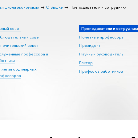
ая школа экономики»
О Вышке
Преподаватели и сотрудники
еный совет
Преподаватели и сотрудник
блюдательный совет
Почетные профессора
печительский совет
Президент
служенные профессора и
Научный руководитель
ботники
Ректор
ллегия ординарных
Профсоюз работников
офессоров