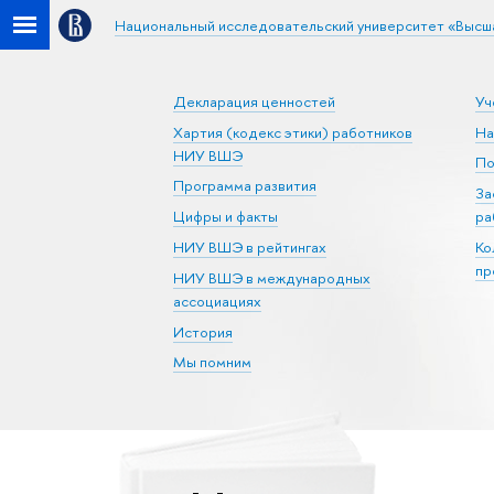
Национальный исследовательский университет «Высш
Декларация ценностей
Уч
Хартия (кодекс этики) работников
На
НИУ ВШЭ
По
Программа развития
За
Цифры и факты
ра
НИУ ВШЭ в рейтингах
Ко
пр
НИУ ВШЭ в международных
ассоциациях
История
Мы помним