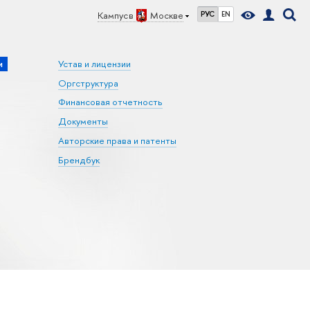
Кампус в
Москве
РУС
EN
и
Устав и лицензии
Оргструктура
Финансовая отчетность
Документы
Авторские права и патенты
Брендбук