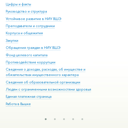
Цифры и факты
Ли
Руководство и структура
Дов
Устойчивое развитие в НИУ ВШЭ
Ол
Преподаватели и сотрудники
При
Корпуса и общежития
Вы
Закупки
При
Обращения граждан в НИУ ВШЭ
Ас
Фонд целевого капитала
До
Противодействие коррупции
Цен
Сведения о доходах, расходах, об имуществе и
Би
обязательствах имущественного характера
Об
Сведения об образовательной организации
Обр
Людям с ограниченными возможностями здоровья
Единая платежная страница
Работа в Вышке