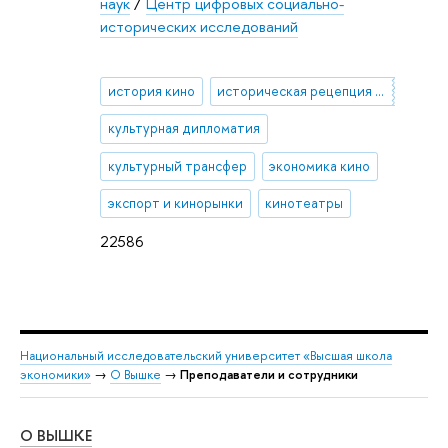
наук
/
Центр цифровых социально-
исторических исследований
история кино
историческая рецепция кино в СССР
культурная дипломатия
культурный трансфер
экономика кино
экспорт и кинорынки
кинотеатры
22586
Национальный исследовательский университет «Высшая школа
экономики»
→
О Вышке
→
Преподаватели и сотрудники
О ВЫШКЕ
ОБ