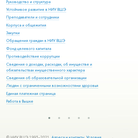
Руководство и структура
Дов
Устойчивое развитие в НИУ ВШЭ
Ол
Преподаватели и сотрудники
При
Корпуса и общежития
Вы
Закупки
При
Обращения граждан в НИУ ВШЭ
Ас
Фонд целевого капитала
До
Противодействие коррупции
Цен
Сведения о доходах, расходах, об имуществе и
Би
обязательствах имущественного характера
Об
Сведения об образовательной организации
Обр
Людям с ограниченными возможностями здоровья
Единая платежная страница
Работа в Вышке
© НИУ ВШЭ 1993–2021
Адреса и контакты
Условия