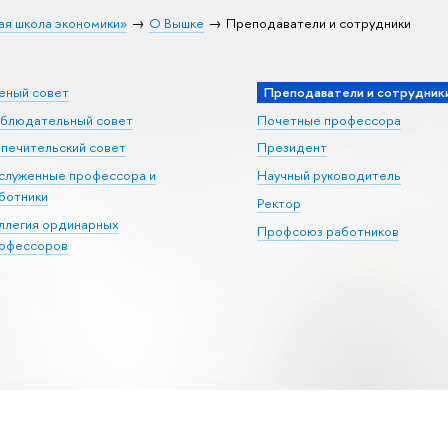
ая школа экономики»
О Вышке
Преподаватели и сотрудники
еный совет
Преподаватели и сотрудник
блюдательный совет
Почетные профессора
печительский совет
Президент
служенные профессора и
Научный руководитель
ботники
Ректор
ллегия ординарных
Профсоюз работников
офессоров