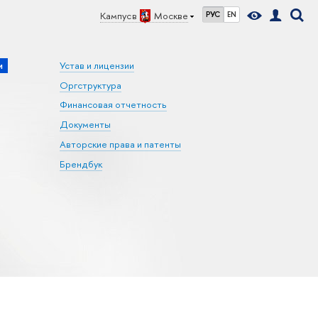
Кампус в
Москве
РУС
EN
и
Устав и лицензии
Оргструктура
Финансовая отчетность
Документы
Авторские права и патенты
Брендбук