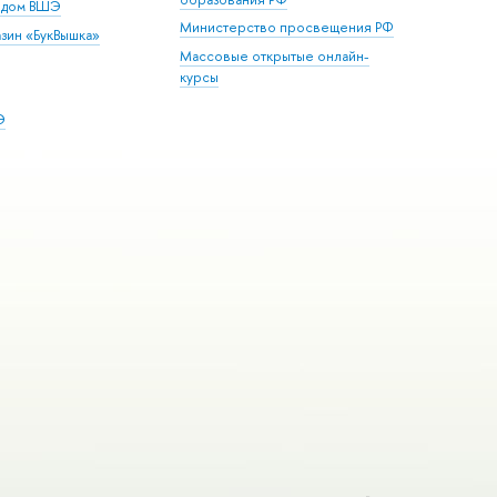
й дом ВШЭ
Министерство просвещения РФ
зин «БукВышка»
Массовые открытые онлайн-
курсы
Э