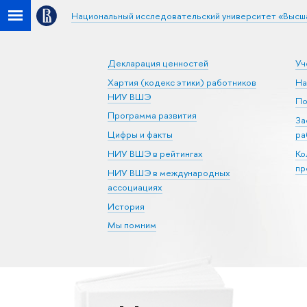
Национальный исследовательский университет «Высш
Декларация ценностей
Уч
Хартия (кодекс этики) работников
На
НИУ ВШЭ
По
Программа развития
За
Цифры и факты
ра
НИУ ВШЭ в рейтингах
Ко
пр
НИУ ВШЭ в международных
ассоциациях
История
Мы помним