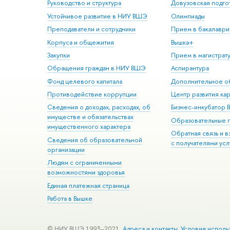
Руководство и структура
Довузовская подго
Устойчивое развитие в НИУ ВШЭ
Олимпиады
Преподаватели и сотрудники
Прием в бакалаври
Корпуса и общежития
Вышка+
Закупки
Прием в магистрат
Обращения граждан в НИУ ВШЭ
Аспирантура
Фонд целевого капитала
Дополнительное о
Противодействие коррупции
Центр развития ка
Сведения о доходах, расходах, об
Бизнес-инкубатор
имуществе и обязательствах
Образовательные 
имущественного характера
Обратная связь и 
Сведения об образовательной
с получателями усл
организации
Людям с ограниченными
возможностями здоровья
Единая платежная страница
Работа в Вышке
© НИУ ВШЭ 1993–2021
Адреса и контакты
Условия исполь