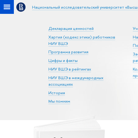
Национальный исследовательский университет «Высш
Декларация ценностей
Уч
Хартия (кодекс этики) работников
На
НИУ ВШЭ
По
Программа развития
За
Цифры и факты
ра
НИУ ВШЭ в рейтингах
Ко
пр
НИУ ВШЭ в международных
ассоциациях
История
Мы помним