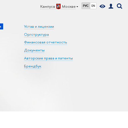
Кампус в
Москве
РУС
EN
и
Устав и лицензии
Оргструктура
Финансовая отчетность
Документы
Авторские права и патенты
Брендбук