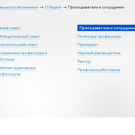
ая школа экономики»
О Вышке
Преподаватели и сотрудники
еный совет
Преподаватели и сотрудник
блюдательный совет
Почетные профессора
печительский совет
Президент
служенные профессора и
Научный руководитель
ботники
Ректор
ллегия ординарных
Профсоюз работников
офессоров