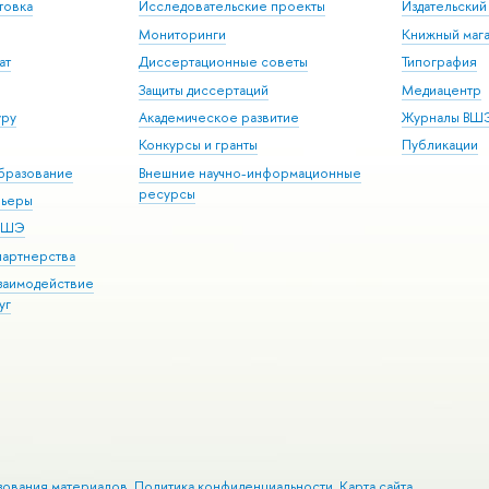
товка
Исследовательские проекты
Издательски
Мониторинги
Книжный мага
ат
Диссертационные советы
Типография
Защиты диссертаций
Медиацентр
уру
Академическое развитие
Журналы ВШ
Конкурсы и гранты
Публикации
бразование
Внешние научно-информационные
ресурсы
рьеры
 ВШЭ
партнерства
взаимодействие
уг
зования материалов
Политика конфиденциальности
Карта сайта