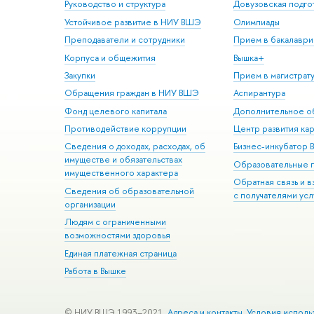
Руководство и структура
Довузовская подго
Устойчивое развитие в НИУ ВШЭ
Олимпиады
Преподаватели и сотрудники
Прием в бакалаври
Корпуса и общежития
Вышка+
Закупки
Прием в магистрат
Обращения граждан в НИУ ВШЭ
Аспирантура
Фонд целевого капитала
Дополнительное о
Противодействие коррупции
Центр развития ка
Сведения о доходах, расходах, об
Бизнес-инкубатор
имуществе и обязательствах
Образовательные 
имущественного характера
Обратная связь и 
Сведения об образовательной
с получателями усл
организации
Людям с ограниченными
возможностями здоровья
Единая платежная страница
Работа в Вышке
© НИУ ВШЭ 1993–2021
Адреса и контакты
Условия исполь