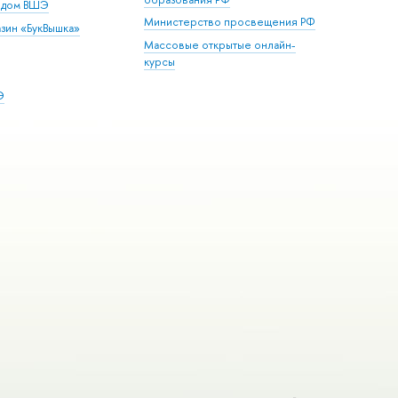
й дом ВШЭ
Министерство просвещения РФ
зин «БукВышка»
Массовые открытые онлайн-
курсы
Э