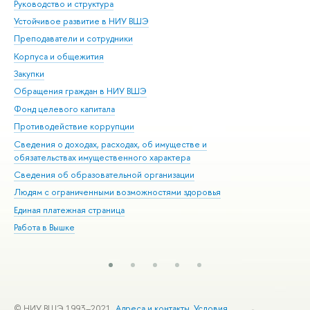
Руководство и структура
Дов
Устойчивое развитие в НИУ ВШЭ
Ол
Преподаватели и сотрудники
При
Корпуса и общежития
Вы
Закупки
При
Обращения граждан в НИУ ВШЭ
Ас
Фонд целевого капитала
До
Противодействие коррупции
Цен
Сведения о доходах, расходах, об имуществе и
Би
обязательствах имущественного характера
Об
Сведения об образовательной организации
Обр
Людям с ограниченными возможностями здоровья
Единая платежная страница
Работа в Вышке
© НИУ ВШЭ 1993–2021
Адреса и контакты
Условия