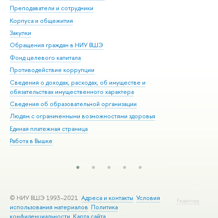
Преподаватели и сотрудники
При
Корпуса и общежития
Вы
Закупки
При
Обращения граждан в НИУ ВШЭ
Ас
Фонд целевого капитала
До
Противодействие коррупции
Цен
Сведения о доходах, расходах, об имуществе и
Би
обязательствах имущественного характера
Об
Сведения об образовательной организации
Обр
Людям с ограниченными возможностями здоровья
Единая платежная страница
Работа в Вышке
© НИУ ВШЭ 1993–2021
Адреса и контакты
Условия
Редактору
использования материалов
Политика
конфиденциальности
Карта сайта