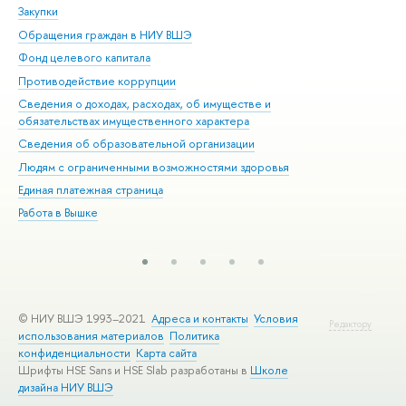
Закупки
При
Обращения граждан в НИУ ВШЭ
Ас
Фонд целевого капитала
До
Противодействие коррупции
Цен
Сведения о доходах, расходах, об имуществе и
Би
обязательствах имущественного характера
Об
Сведения об образовательной организации
Обр
Людям с ограниченными возможностями здоровья
Единая платежная страница
Работа в Вышке
© НИУ ВШЭ 1993–2021
Адреса и контакты
Условия
Редактору
использования материалов
Политика
конфиденциальности
Карта сайта
Шрифты HSE Sans и HSE Slab разработаны в
Школе
дизайна НИУ ВШЭ