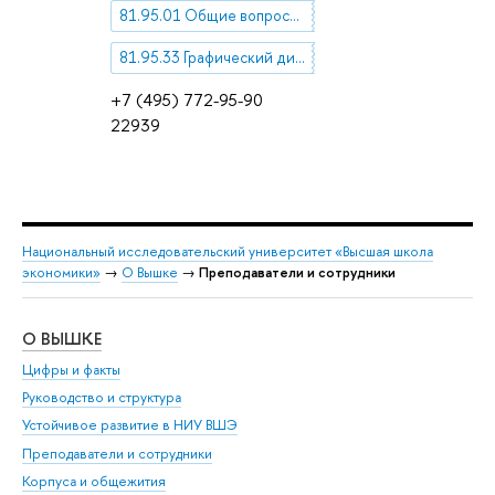
81.95.01 Общие вопросы технической эстетики, художественного конструирования, дизайна
81.95.33 Графический дизайн
+7 (495) 772-95-90
22939
Национальный исследовательский университет «Высшая школа
экономики»
→
О Вышке
→
Преподаватели и сотрудники
О ВЫШКЕ
ОБ
Цифры и факты
Ли
Руководство и структура
Дов
Устойчивое развитие в НИУ ВШЭ
Ол
Преподаватели и сотрудники
При
Корпуса и общежития
Вы