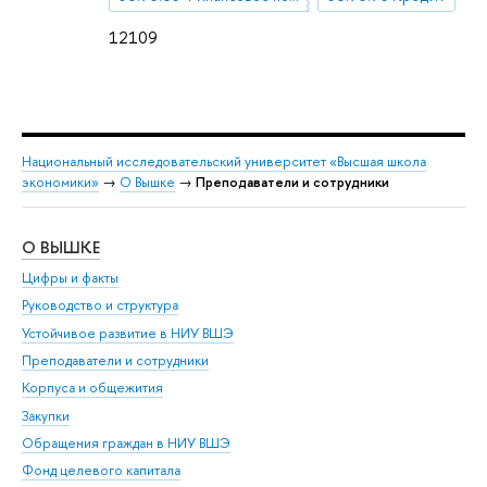
12109
Национальный исследовательский университет «Высшая школа
экономики»
→
О Вышке
→
Преподаватели и сотрудники
О ВЫШКЕ
ОБ
Цифры и факты
Ли
Руководство и структура
Дов
Устойчивое развитие в НИУ ВШЭ
Ол
Преподаватели и сотрудники
При
Корпуса и общежития
Вы
Закупки
При
Обращения граждан в НИУ ВШЭ
Ас
Фонд целевого капитала
До