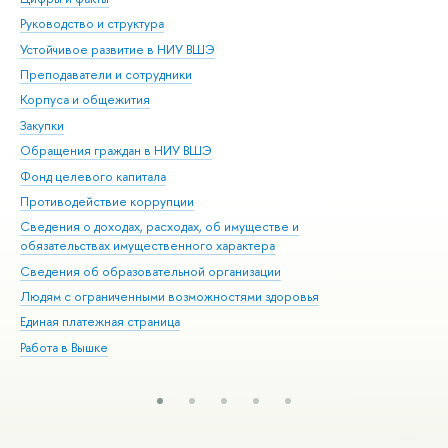
Руководство и структура
Дов
Устойчивое развитие в НИУ ВШЭ
Ол
Преподаватели и сотрудники
При
Корпуса и общежития
Вы
Закупки
При
Обращения граждан в НИУ ВШЭ
Ас
Фонд целевого капитала
До
Противодействие коррупции
Цен
Сведения о доходах, расходах, об имуществе и
Би
обязательствах имущественного характера
Об
Сведения об образовательной организации
Обр
Людям с ограниченными возможностями здоровья
Единая платежная страница
Работа в Вышке