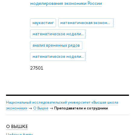
моделирования экономики России
наукастинг
математическая экономика
математическое моделирование экономических процессов
анализ временных рядов
математическое моделирование экономических механизмов
27501
Национальный исследовательский университет «Высшая школа
экономики»
→
О Вышке
→
Преподаватели и сотрудники
О ВЫШКЕ
ОБ
Цифры и факты
Ли