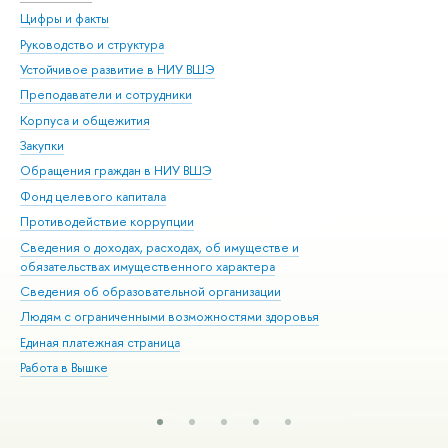
Цифры и факты
Ли
Руководство и структура
Дов
Устойчивое развитие в НИУ ВШЭ
Ол
Преподаватели и сотрудники
При
Корпуса и общежития
Вы
Закупки
При
Обращения граждан в НИУ ВШЭ
Ас
Фонд целевого капитала
До
Противодействие коррупции
Цен
Сведения о доходах, расходах, об имуществе и
Би
обязательствах имущественного характера
Об
Сведения об образовательной организации
Обр
Людям с ограниченными возможностями здоровья
Единая платежная страница
Работа в Вышке