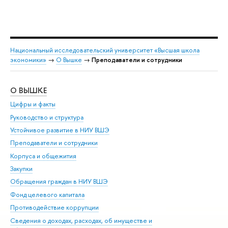
Национальный исследовательский университет «Высшая школа
экономики»
→
О Вышке
→
Преподаватели и сотрудники
О ВЫШКЕ
ОБ
Цифры и факты
Ли
Руководство и структура
Дов
Устойчивое развитие в НИУ ВШЭ
Ол
Преподаватели и сотрудники
При
Корпуса и общежития
Вы
Закупки
При
Обращения граждан в НИУ ВШЭ
Ас
Фонд целевого капитала
До
Противодействие коррупции
Цен
Сведения о доходах, расходах, об имуществе и
Би